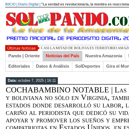
INICIO | Diario Digital |
"La verdad es revolucionaria, la mentira es reacciona
UN LIBERTARIO LLAMADO EL TURI TORRICO
Pando | Oriente
Noticias del País
Nuestra Amazonia
Editoriales
Datos & Análisis
SolDeportes
Gira el Mu
Data:
octubre 7, 2025 | 16:11
COCHABAMBINO NOTABLE | Las co
y boliviana no sólo en Virginia, tamb
estados donde desarrolló su labor, 
cariño al periodista que dedicó su vi
apoyar y promover los sueños y empre
compatriotas en Estados Unidos, en es