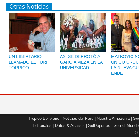
Otras Noticias
UN LIBERTARIO
ASÍ SE DERROTÓ A
MATKOVIĆ NO
LLAMADO EL TURI
GARCÍA MEZA EN LA
ÚNICO CRUC
TORRICO
UNIVERSIDAD
LA NUEVA CÚ
ENDE
Trópico Boliviano
|
Noticias del País
|
Nuestra Amazonia
|
Soc
Editoriales
|
Datos & Análisis
|
SolDeportes
|
Gira el Mundo
©