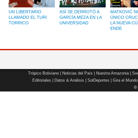
UN LIBERTARIO
ASÍ SE DERROTÓ A
MATKOVIĆ NO
LLAMADO EL TURI
GARCÍA MEZA EN LA
ÚNICO CRUC
TORRICO
UNIVERSIDAD
LA NUEVA CÚ
ENDE
Trópico Boliviano
|
Noticias del País
|
Nuestra Amazonia
|
Soc
Editoriales
|
Datos & Análisis
|
SolDeportes
|
Gira el Mundo
©