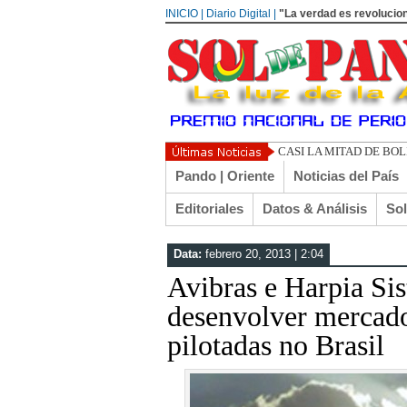
INICIO | Diario Digital |
"La verdad es revolucion
CASI LA MITAD DE BO
Pando | Oriente
Noticias del País
Editoriales
Datos & Análisis
So
Data:
febrero 20, 2013 | 2:04
Avibras e Harpia Si
desenvolver mercad
pilotadas no Brasil