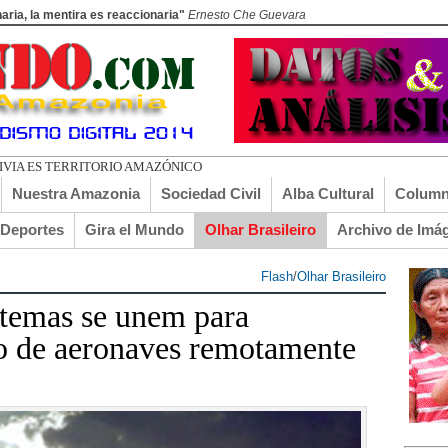
aria, la mentira es reaccionaria"
Ernesto Che Guevara
LIVIA ES TERRITORIO AMAZÓNICO
Nuestra Amazonia
Sociedad Civil
Alba Cultural
Column
lDeportes
Gira el Mundo
Olhar Brasileiro
Archivo de Imá
Flash
/
Olhar Brasileiro
stemas se unem para
o de aeronaves remotamente