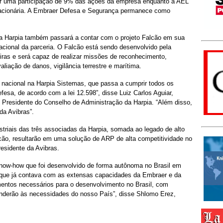
ter uma participação de 9% das ações da empresa enquanto a AEL
acionária. A Embraer Defesa e Segurança permanece como
 a Harpia também passará a contar com o projeto Falcão em sua
nacional da parceria. O Falcão está sendo desenvolvido pela
iras e será capaz de realizar missões de reconhecimento,
valiação de danos, vigilância terrestre e marítima.
o nacional na Harpia Sistemas, que passa a cumprir todos os
esa, de acordo com a lei 12.598”, disse Luiz Carlos Aguiar,
Presidente do Conselho de Administração da Harpia. “Além disso,
da Avibras”.
striais das três associadas da Harpia, somada ao legado de alto
lcão, resultarão em uma solução de ARP de alta competitividade no
residente da Avibras.
know-how que foi desenvolvido de forma autônoma no Brasil em
, que já contava com as extensas capacidades da Embraer e da
ntos necessários para o desenvolvimento no Brasil, com
nderão às necessidades do nosso País”, disse Shlomo Erez,