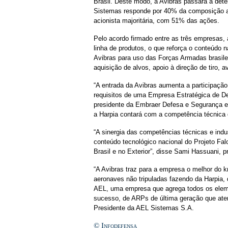
Brasil. Deste modo, a Avibras passará a de
Sistemas responde por 40% da composição 
acionista majoritária, com 51% das ações.
Pelo acordo firmado entre as três empresas,
linha de produtos, o que reforça o conteúdo 
Avibras para uso das Forças Armadas brasile
aquisição de alvos, apoio à direção de tiro, a
“A entrada da Avibras aumenta a participaçã
requisitos de uma Empresa Estratégica de Def
presidente da Embraer Defesa e Segurança e 
a Harpia contará com a competência técnica 
“A sinergia das competências técnicas e indu
conteúdo tecnológico nacional do Projeto Fa
Brasil e no Exterior”, disse Sami Hassuani, p
“A Avibras traz para a empresa o melhor do 
aeronaves não tripuladas fazendo da Harpia
AEL, uma empresa que agrega todos os eleme
sucesso, de ARPs de última geração que ate
Presidente da AEL Sistemas S.A.
© Infodefensa