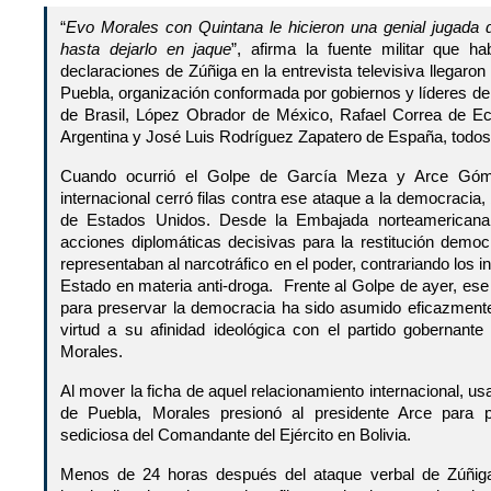
“
Evo Morales con Quintana le hicieron una genial jugada d
hasta dejarlo en jaque
”, afirma la fuente militar que 
declaraciones de Zúñiga en la entrevista televisiva llegaro
Puebla, organización conformada por gobiernos y líderes de
de Brasil, López Obrador de México, Rafael Correa de Ec
Argentina y José Luis Rodríguez Zapatero de España, todos 
Cuando ocurrió el Golpe de García Meza y Arce Góm
internacional cerró filas contra ese ataque a la democracia
de Estados Unidos. Desde la Embajada norteamericana
acciones diplomáticas decisivas para la restitución democ
representaban al narcotráfico en el poder, contrariando los
Estado en materia anti-droga. Frente al Golpe de ayer, ese 
para preservar la democracia ha sido asumido eficazment
virtud a su afinidad ideológica con el partido gobernant
Morales.
Al mover la ficha de aquel relacionamiento internacional, u
de Puebla, Morales presionó al presidente Arce para p
sediciosa del Comandante del Ejército en Bolivia.
Menos de 24 horas después del ataque verbal de Zúñiga 