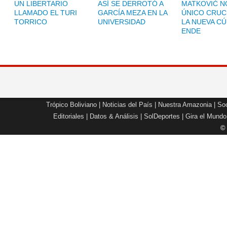
UN LIBERTARIO
ASÍ SE DERROTÓ A
MATKOVIĆ NO
LLAMADO EL TURI
GARCÍA MEZA EN LA
ÚNICO CRUC
TORRICO
UNIVERSIDAD
LA NUEVA CÚ
ENDE
Trópico Boliviano
|
Noticias del País
|
Nuestra Amazonia
|
Soc
Editoriales
|
Datos & Análisis
|
SolDeportes
|
Gira el Mundo
©