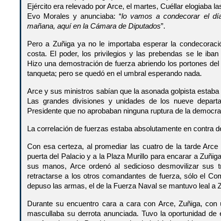
Ejército era relevado por Arce, el martes, Cuéllar elogiaba
Evo Morales y anunciaba: “
lo vamos a condecorar el día
mañana, aquí en la Cámara de Diputados
”.
Pero a Zuñiga ya no le importaba esperar la condecoraci
costa. El poder, los privilegios y las prebendas se le ib
Hizo una demostración de fuerza abriendo los portones del
tanqueta; pero se quedó en el umbral esperando nada.
Arce y sus ministros sabían que la asonada golpista estab
Las grandes divisiones y unidades de los nueve departa
Presidente que no aprobaban ninguna ruptura de la democra
La correlación de fuerzas estaba absolutamente en contra del 
Con esa certeza, al promediar las cuatro de la tarde Arce 
puerta del Palacio y a la Plaza Murillo para encarar a Zuñi
sus manos, Arce ordenó al sedicioso desmovilizar sus tr
retractarse a los otros comandantes de fuerza, sólo el C
depuso las armas, el de la Fuerza Naval se mantuvo leal a 
Durante su encuentro cara a cara con Arce, Zuñiga, con 
mascullaba su derrota anunciada. Tuvo la oportunidad de e