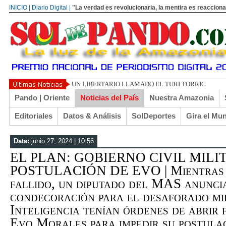
INICIO | Diario Digital |
"La verdad es revolucionaria, la mentira es reacciona
UN LIBERTARIO LLAMADO EL TURI TORRICO
Pando | Oriente
Noticias del País
Nuestra Amazonia
Editoriales
Datos & Análisis
SolDeportes
Gira el Mu
Data:
junio 27, 2024 | 10:56
EL PLAN: GOBIERNO CIVIL MILI
POSTULACIÓN DE EVO | Mientras ej
fallido, un diputado del MAS anunci
condecoración para el desaforado mil
Inteligencia tenían órdenes de abrir 
Evo Morales para impedir su postul