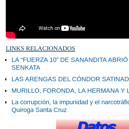
LINKS RELACIONADOS
LA “FUERZA 10” DE SANANDITA ABRI
SENKATA
LAS ARENGAS DEL CÓNDOR SATINAD
MURILLO, FORONDA, LA HERMANA Y LA
La corrupción, la impunidad y el narcotráf
Quiroga Santa Cruz