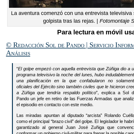
La aventura comenzó con una entrevista televisiva 
golpista tras las rejas. |
Fotomontaje 
Para lectura en móvil usa
© Redacción Sol de Pando | Servicio Infor
Análisis
“
El golpe empezó con aquella entrevista que Zúñiga dio a 
programa televisivo la noche del lunes, hubo indudablemen
una planificación en la que confabularon no solamen
oficiales del Ejército sino también civiles que le hicieron cre
a Zúñiga que tendría respaldo político
”, explica a Sol 
Pando un jefe en retiro de las Fuerzas Armadas que anali
el episodio en contacto con este medio.
Las miradas apuntan al diputado “arcista” Rolando Cuéll
como el principal “brazo civil” del golpe. El legislador le habr
garantizado al general Juan José Zuñiga que convenc
conformar un gobierno civil-militar para frenar la posible ca