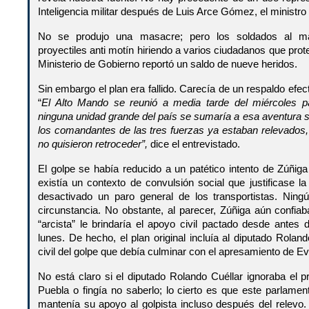
Inteligencia militar después de Luis Arce Gómez, el ministr
No se produjo una masacre; pero los soldados al m
proyectiles anti motín hiriendo a varios ciudadanos que prote
Ministerio de Gobierno reportó un saldo de nueve heridos.
Sin embargo el plan era fallido. Carecía de un respaldo efe
“
El Alto Mando se reunió a media tarde del miércoles p
ninguna unidad grande del país se sumaría a esa aventura s
los comandantes de las tres fuerzas ya estaban relevados
no quisieron retroceder”,
dice el entrevistado.
El golpe se había reducido a un patético intento de Zúñig
existía un contexto de convulsión social que justificase 
desactivado un paro general de los transportistas. Ning
circunstancia. No obstante, al parecer, Zúñiga aún confi
“arcista” le brindaría el apoyo civil pactado desde antes d
lunes. De hecho, el plan original incluía al diputado Rolan
civil del golpe que debía culminar con el apresamiento de 
No está claro si el diputado Rolando Cuéllar ignoraba el 
Puebla o fingía no saberlo; lo cierto es que este parlament
mantenía su apoyo al golpista incluso después del relevo