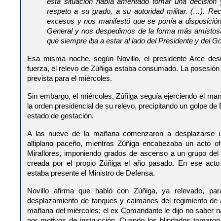
esta situación había ameritado tomar una decisión 
respeto a su grado, a su autoridad militar. (…). R
excesos y nos manifestó que se ponía a disposición
General y nos despedimos de la forma más amistosa,
que siempre iba a estar al lado del Presidente y del G
Esa misma noche, según Novillo, el presidente Arce de
fuerza, el relevo de Zúñiga estaba consumado. La posesión
prevista para el miércoles.
Sin embargo, el miércoles, Zúñiga seguía ejerciendo el ma
la orden presidencial de su relevo, precipitando un golpe d
estado de gestación.
A las nueve de la mañana comenzaron a desplazarse u
altiplano paceño, mientras Zúñiga encabezaba un acto of
Miraflores, imponiendo grados de ascenso a un grupo del 
creada por el propio Zúñiga el año pasado. En ese act
estaba presente el Ministro de Defensa.
Novillo afirma que habló con Zúñiga, ya relevado, par
desplazamiento de tanques y caimanes del regimiento de 
mañana del miércoles; el ex Comandante le dijo no saber n
por motivos de instrucción. Cuando los blindados tomaron l