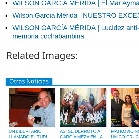
WILSON GARCÍA MÉRIDA | El Mar Aymar
Wilson García Mérida | NUESTRO EX
WILSON GARCÍA MÉRIDA | Lucidez anti-pa
memoria cochabambina
Related Images:
Otras Noticias
UN LIBERTARIO
ASÍ SE DERROTÓ A
MATKOVIĆ NO
LLAMADO EL TURI
GARCÍA MEZA EN LA
ÚNICO CRUC