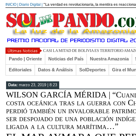
INICIO | Diario Digital |
"La verdad es revolucionaria, la mentira es reacciona
UN L
Pando | Oriente
Noticias del País
Nuestra Amazonia
Editoriales
Datos & Análisis
SolDeportes
Gira el Mu
Data:
marzo 23, 2019 | 8:23
WILSON GARCÍA MÉRIDA | “Cuando 
costa oceánica tras la guerra con Ch
perdió también un invalorable patrimo
ser despojado de una población indíg
ligada a la cultura marítima…”