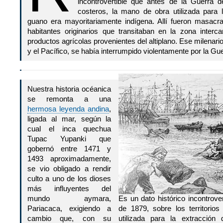
incontrovertible que antes de la Guerra de
costeros, la mano de obra utilizada para l
guano era mayoritariamente indígena. Allí fueron masacr
habitantes originarios que transitaban en la zona inter
productos agrícolas provenientes del altiplano. Ese milenari
y el Pacífico, se había interrumpido violentamente por la Gue
Nuestra historia océanica
se remonta a una
hermosa leyenda andina
,
ligada al mar, según la
cual el inca quechua
Tupac Yupanki que
gobernó entre 1471 y
1493 aproximadamente,
se vio obligado a rendir
culto a uno de los dioses
más influyentes del
mundo aymara,
Es un dato histórico incontrove
Pariacaca, exigiendo a
de 1879, sobre los territorio
cambio que, con su
utilizada para la extracción