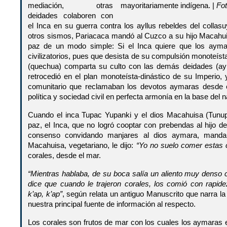
mediación, otras
mayoritariamente indígena. |
Fot
deidades colaboren con
el Inca en su guerra contra los ayllus rebeldes del colla
otros sismos, Pariacaca mandó al Cuzco a su hijo Macahui
paz de un modo simple: Si el Inca quiere que los aym
civilizatorios, pues que desista de su compulsión monoteísta
(quechua) comparta su culto con las demás deidades (ay
retrocedió en el plan monoteísta-dinástico de su Imperio, y o
comunitario que reclamaban los devotos aymaras desde el
política y sociedad civil en perfecta armonía en la base del
Cuando el inca Tupac Yupanki y el dios Macahuisa (Tunup
paz, el Inca, que no logró cooptar con prebendas al hijo de
consenso convidando manjares al dios aymara, manda
Macahuisa, vegetariano, le dijo:
“Yo no suelo comer estas 
corales, desde el mar.
“Mientras hablaba, de su boca salía un aliento muy denso 
dice que cuando le trajeron corales, los comió con rapid
k’ap, k’ap”
, según relata un antiguo Manuscrito que narra la 
nuestra principal fuente de información al respecto.
Los corales son frutos de mar con los cuales los aymaras el