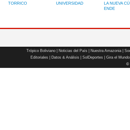
TORRICO
UNIVERSIDAD
LA NUEVA CÚ
ENDE
Trópico Boliviano
|
Noticias del País
|
Nuestra Amazonia
|
Soc
Editoriales
|
Datos & Análisis
|
SolDeportes
|
Gira el Mundo
©