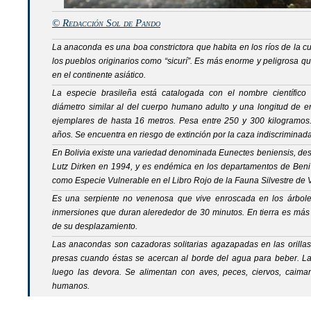
© Redacción Sol de Pando
La anaconda es una boa constrictora que habita en los ríos de la 
los pueblos originarios como “sicurí”. Es más enorme y peligrosa qu
en el continente asiático.
La especie brasileña está catalogada con el nombre científico
diámetro similar al del cuerpo humano adulto y una longitud de en
ejemplares de hasta 16 metros. Pesa entre 250 y 300 kilogramos.
años. Se encuentra en riesgo de extinción por la caza indiscriminada
En Bolivia existe una variedad denominada
Eunectes beniensis,
des
Lutz Dirken en 1994,
y es endémica en los departamentos de Beni 
como Especie Vulnerable en el Libro Rojo de la Fauna Silvestre de V
Es una serpiente no venenosa que vive enroscada en los árbole
inmersiones que duran alerededor de 30 minutos. En tierra es más 
de su desplazamiento.
Las anacondas son cazadoras solitarias agazapadas en las orillas 
presas cuando éstas se acercan al borde del agua para beber. La
luego las devora. Se alimentan con aves, peces, ciervos, caima
humanos.