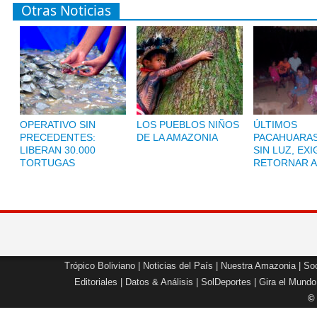
Otras Noticias
OPERATIVO SIN
LOS PUEBLOS NIÑOS
ÚLTIMOS
PRECEDENTES:
DE LA AMAZONIA
PACAHUARAS
LIBERAN 30.000
SIN LUZ, EX
TORTUGAS
RETORNAR A
Trópico Boliviano
|
Noticias del País
|
Nuestra Amazonia
|
Soc
Editoriales
|
Datos & Análisis
|
SolDeportes
|
Gira el Mundo
©