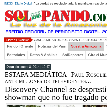
INICIO | Diario Digital |
"La verdad es revolucionaria, la mentira es reacciona
UN LIBERTARIO LLAMADO EL TURI
Pando | Oriente
Noticias del País
Nuestra Amazonia
Editoriales
Datos & Análisis
SolDeportes
Gira el Mu
Data:
diciembre 8, 2014 | 12:47
ESTAFA MEDIÁTICA | Paul Rosolie h
ante millones de televidentes...
Discovery Channel se despresti
showman que no fue tragado po