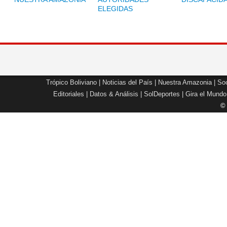
ELEGIDAS
Trópico Boliviano
|
Noticias del País
|
Nuestra Amazonia
|
Soc
Editoriales
|
Datos & Análisis
|
SolDeportes
|
Gira el Mundo
©