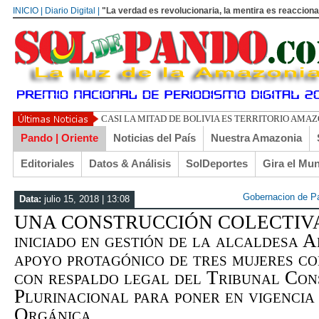
INICIO | Diario Digital |
"La verdad es revolucionaria, la mentira es reacciona
UN LIBERTARIO LLAMADO EL TURI TORRIC
Pando | Oriente
Noticias del País
Nuestra Amazonia
Editoriales
Datos & Análisis
SolDeportes
Gira el Mu
Gobernacion de P
Data:
julio 15, 2018 | 13:08
UNA CONSTRUCCIÓN COLECTIVA |
iniciado en gestión de la alcaldesa 
apoyo protagónico de tres mujeres co
con respaldo legal del Tribunal Con
Plurinacional para poner en vigencia
Orgánica...