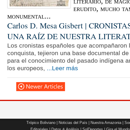
literario, de mági
erudito, mucho ta
monumental...
Carlos D. Mesa Gisbert | CRONIS
UNA RAÍZ DE NUESTRA LITERA
Los cronistas españoles que acompañaron l
conquista, tejieron una base documental de 
para el conocimiento del pasado indígena an
los europeos,
...Leer más
Trópico Boliviano
|
Noticias del País
|
Nuestra Amazonia
|
Soc
Editoriales
|
Datos & Análisis
|
SolDeportes
|
Gira el Mundo