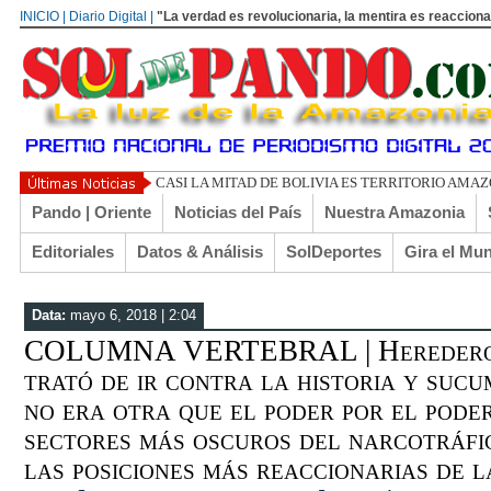
INICIO | Diario Digital |
"La verdad es revolucionaria, la mentira es reacciona
UN LIBERTARIO LLAMADO
Pando | Oriente
Noticias del País
Nuestra Amazonia
Editoriales
Datos & Análisis
SolDeportes
Gira el Mu
Data:
mayo 6, 2018 | 2:04
COLUMNA VERTEBRAL | Heredero d
trató de ir contra la historia y sucu
no era otra que el poder por el poder
sectores más oscuros del narcotráfic
las posiciones más reaccionarias de 