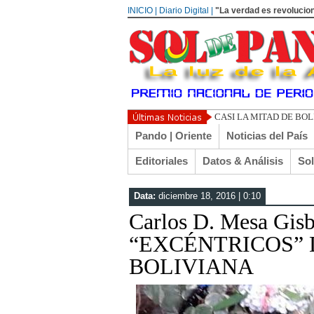
INICIO | Diario Digital |
"La verdad es revolucion
UN LIBE
Pando | Oriente
Noticias del País
Editoriales
Datos & Análisis
So
Data:
diciembre 18, 2016 | 0:10
Carlos D. Mesa Gi
“EXCÉNTRICOS” 
BOLIVIANA