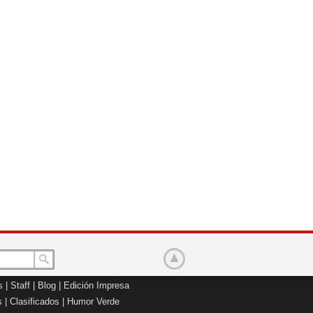
s
|
Staff
|
Blog
|
Edición Impresa
s
|
Clasificados
|
Humor Verde