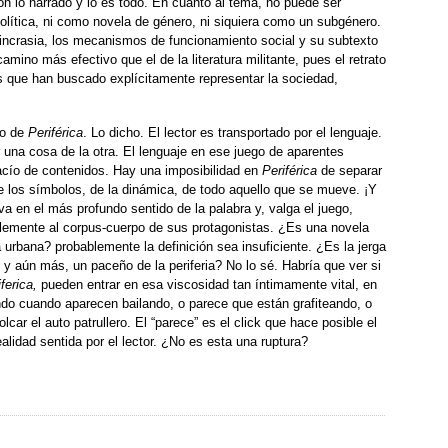
n lo narrado y lo es todo. En cuanto al tema, no puede ser
olítica, ni como novela de género, ni siquiera como un subgénero.
osincrasia, los mecanismos de funcionamiento social y su subtexto
mino más efectivo que el de la literatura militante, pues el retrato
s que han buscado explícitamente representar la sociedad,
so de
Periférica
. Lo dicho. El lector es transportado por el lenguaje.
 una cosa de la otra. El lenguaje en ese juego de aparentes
vacío de contenidos. Hay una imposibilidad en
Periférica
de separar
de los símbolos, de la dinámica, de todo aquello que se mueve. ¡Y
a en el más profundo sentido de la palabra y, valga el juego,
blemente al corpus-cuerpo de sus protagonistas. ¿Es una novela
rbana? probablemente la definición sea insuficiente. ¿Es la jerga
 aún más, un paceño de la periferia? No lo sé. Habría que ver si
iferica,
pueden entrar en esa viscosidad tan íntimamente vital, en
ndo cuando aparecen bailando, o parece que están grafiteando, o
ar el auto patrullero. El “parece” es el click que hace posible el
ealidad sentida por el lector. ¿No es esta una ruptura?