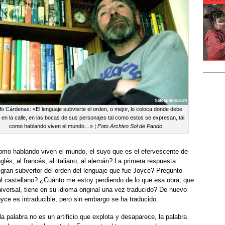
fo Cárdenas: «El lenguaje subvierte el orden, o mejor, lo coloca donde debe
, en la calle, en las bocas de sus personajes tal como estos se expresan, tal
como hablando viven el mundo…» |
Foto Archivo Sol de Pando
como hablando viven el mundo, el suyo que es el efervescente de
glés, al francés, al italiano, al alemán? La primera respuesta
 gran subvertor del orden del lenguaje que fue Joyce? Pregunto
l castellano? ¿Cuánto me estoy perdiendo de lo que esa obra, que
niversal, tiene en su idioma original una vez traducido? De nuevo
ce es intraducible, pero sin embargo se ha traducido.
a palabra no es un artificio que explota y desaparece, la palabra