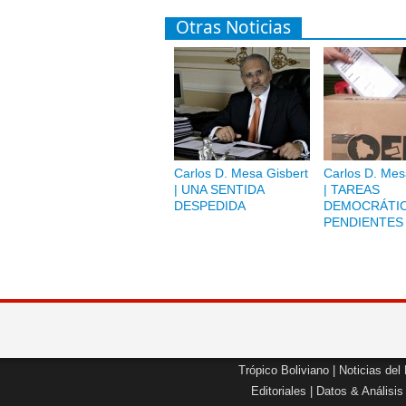
Otras Noticias
Carlos D. Mesa Gisbert
Carlos D. Mes
| UNA SENTIDA
| TAREAS
DESPEDIDA
DEMOCRÁTI
PENDIENTES
Trópico Boliviano
|
Noticias del
Editoriales
|
Datos & Análisis