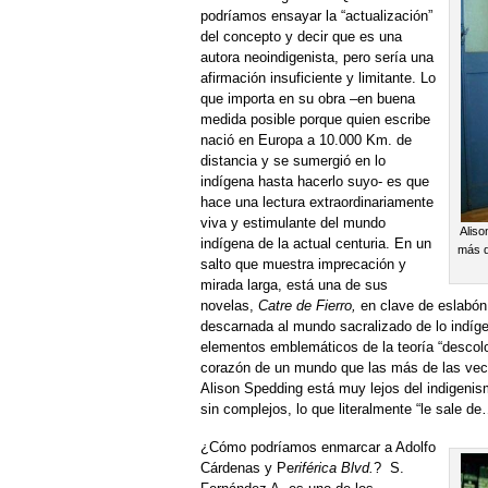
podríamos ensayar la “actualización”
del concepto y decir que es una
autora neoindigenista, pero sería una
afirmación insuficiente y limitante. Lo
que importa en su obra –en buena
medida posible porque quien escribe
nació en Europa a 10.000 Km. de
distancia y se sumergió en lo
indígena hasta hacerlo suyo- es que
hace una lectura extraordinariamente
viva y estimulante del mundo
Aliso
indígena de la actual centuria. En un
más d
salto que muestra imprecación y
mirada larga, está una de sus
novelas,
Catre de Fierro,
en clave de eslabón
descarnada al mundo sacralizado de lo indíge
elementos emblemáticos de la teoría “descol
corazón de un mundo que las más de las veces
Alison Spedding está muy lejos del indigenism
sin complejos, lo que literalmente “le sale 
¿Cómo podríamos enmarcar a Adolfo
Cárdenas y Pe
riférica Blvd.
? S.