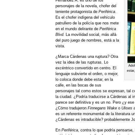
Fernández A. es uno de los
personajes de la novela, chofer del
teniente protagonista de
Periférica
.
Es el chofer indígena del vehículo
patrullero de la policía que nos mete
en el mundo delirante de
Periférica
Blvd.
La movilidad social, más allá
del puro juego de nombres, está a la
vista.
¿Marca Cárdenas una ruptura? Otra
vez la idea de las rupturas. Lo
Adol
excéntrico convertido en centro. El
estar
lenguaje subvierte el orden, o mejor,
lo coloca donde debe estar, en la
calle, en las bocas de sus
personajes tal como estos se expresan, tal 
la ciudad. ¿Podría traducirse a Cárdenas al in
parece ser definitiva y es un no. Pero ¿y ese
¿Cómo tradujeron
Finnegans Wake
o
Ulises
a
es un referente monumental de la literatura u
¿Cárdenas es intraducible? probablemente Joy
En
Periférica,
contra lo que podría pensarse, l