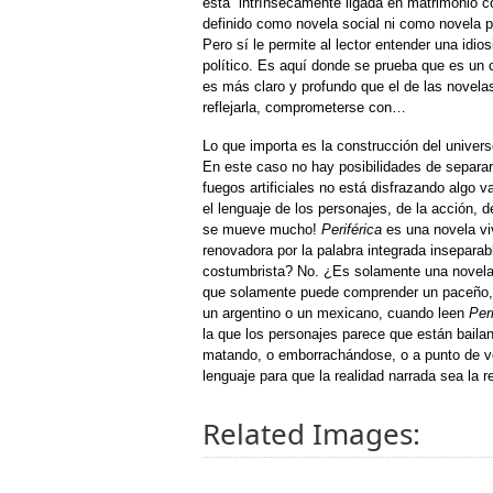
está intrínsecamente ligada en matrimonio co
definido como novela social ni como novela p
Pero sí le permite al lector entender una idi
político. Es aquí donde se prueba que es un ca
es más claro y profundo que el de las novela
reflejarla, comprometerse con…
Lo que importa es la construcción del univer
En este caso no hay posibilidades de separar
fuegos artificiales no está disfrazando algo 
el lenguaje de los personajes, de la acción, 
se mueve mucho!
Periférica
es una novela viv
renovadora por la palabra integrada insepara
costumbrista? No. ¿Es solamente una novela u
que solamente puede comprender un paceño, y
un argentino o un mexicano, cuando leen
Per
la que los personajes parece que están baila
matando, o emborrachándose, o a punto de volc
lenguaje para que la realidad narrada sea la r
Related Images: