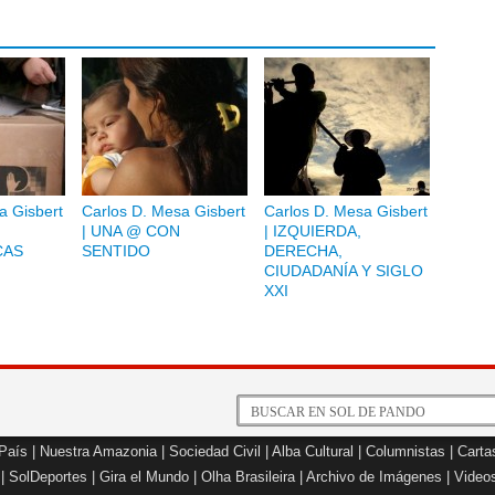
a Gisbert
Carlos D. Mesa Gisbert
Carlos D. Mesa Gisbert
| UNA @ CON
| IZQUIERDA,
CAS
SENTIDO
DERECHA,
CIUDADANÍA Y SIGLO
XXI
 País
|
Nuestra Amazonia
|
Sociedad Civil
|
Alba Cultural
|
Columnistas
|
Carta
|
SolDeportes
|
Gira el Mundo
|
Olha Brasileira
|
Archivo de Imágenes
|
Video