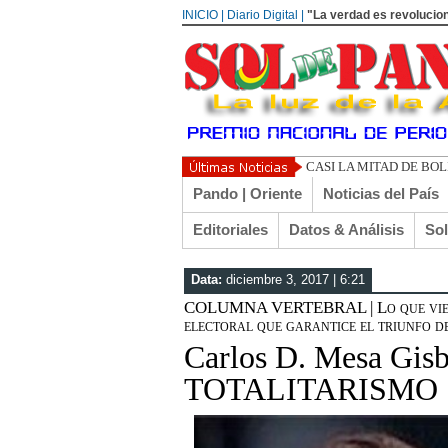
INICIO | Diario Digital |
"La verdad es revolucion
UN L
Pando | Oriente
Noticias del País
Editoriales
Datos & Análisis
So
Data:
diciembre 3, 2017 | 6:21
COLUMNA VERTEBRAL | Lo que viene 
electoral que garantice el triunfo 
Carlos D. Mesa Gi
TOTALITARISMO