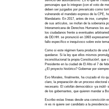
servicio del autoritarismo. Es lo que el Tribu
personajes que lo integran (con el voto de 
deben ser juzgados por prevaricato como torn
vulnerando el mandato expreso de la CPE, hab
Mandatario. En 2017, antes de irse, cumplen l
de sus artículos, se mofan de la soberanía p
Interamericana de Derechos Humanos los avala
los ciudadanos frente a eventuales arbitrarie
de DD.HH. se pronunció en 1993 expresamente 
fallo específico e inequívoco sobre este tema
Como si este régimen fuera producto de una R
quedarse. Si la ley que ellos mismos promulga
inconstitucional la propia Constitución!, que
Presidente en la ciudad de El Alto el 7 de feb
¿El proyecto histórico? Gobernar por siempr
Evo Morales, finalmente, ha cruzado el río q
claro, la preparación de un proceso electoral 
necesario. El celofán democrático -ya inútil- 
de los gobernantes, que quieren mandar a Boli
Escribo estas líneas desde una convicción e
ni es ni quiere ser candidato a la presidencia 