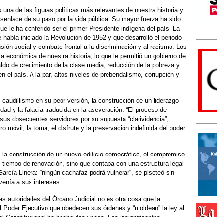
na de las figuras políticas más relevantes de nuestra historia y
esenlace de su paso por la vida pública. Su mayor fuerza ha sido
ue le ha conferido ser el primer Presidente indígena del país. La
 había iniciado la Revolución de 1952 y que desarrolló el periodo
usión social y combate frontal a la discriminación y al racismo. Los
a económica de nuestra historia, lo que le permitió un gobierno de
ldo de crecimiento de la clase media, reducción de la pobreza y
n el país. A la par, altos niveles de prebendalismo, corrupción y
l caudillismo en su peor versión, la construcción de un liderazgo
dad y la falacia traducida en la aseveración: “El proceso de
 sus obsecuentes servidores por su supuesta “clarividencia”,
ro móvil, la toma, el disfrute y la preservación indefinida del poder
, la construcción de un nuevo edificio democrático, el compromiso
n tiempo de renovación, sino que contaba con una estructura legal
arcía Linera: “ningún cachafaz podrá vulnerar”, se pisoteó sin
venía a sus intereses.
as autoridades del Órgano Judicial no es otra cosa que la
l Poder Ejecutivo que obedecen sus órdenes y “moldean” la ley al