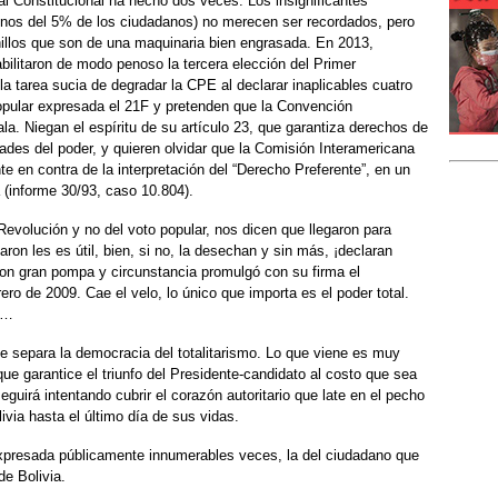
nal Constitucional ha hecho dos veces. Los insignificantes
menos del 5% de los ciudadanos) no merecen ser recordados, pero
illos que son de una maquinaria bien engrasada. En 2013,
ilitaron de modo penoso la tercera elección del Primer
a tarea sucia de degradar la CPE al declarar inaplicables cuatro
opular expresada el 21F y pretenden que la Convención
. Niegan el espíritu de su artículo 23, que garantiza derechos de
dades del poder, y quieren olvidar que la Comisión Interamericana
en contra de la interpretación del “Derecho Preferente”, en un
 (informe 30/93, caso 10.804).
evolución y no del voto popular, nos dicen que llegaron para
ron les es útil, bien, si no, la desechan y sin más, ¡declaran
 con gran pompa y circunstancia promulgó con su firma el
rero de 2009. Cae el velo, lo único que importa es el poder total.
e…
ue separa la democracia del totalitarismo. Lo que viene es muy
que garantice el triunfo del Presidente-candidato al costo que sea
seguirá intentando cubrir el corazón autoritario que late en el pecho
via hasta el último día de sus vidas.
xpresada públicamente innumerables veces, la del ciudadano que
de Bolivia.