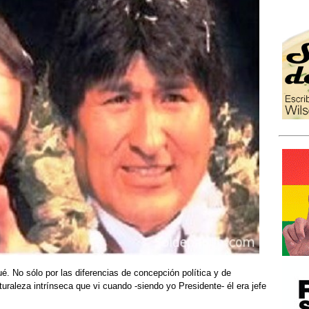
 No sólo por las diferencias de concepción política y de
aturaleza intrínseca que vi cuando -siendo yo Presidente- él era jefe