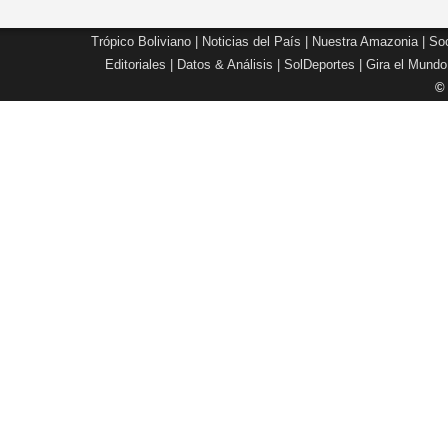
Trópico Boliviano
|
Noticias del País
|
Nuestra Amazonia
|
Soc
Editoriales
|
Datos & Análisis
|
SolDeportes
|
Gira el Mundo
©