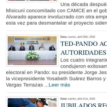
Una década después
Misicuni concomitado con CAMCE en el gob
Alvarado aparece involucrado con otra empr
esta vez para desmantelar el proyecto side
Data:
martes, abril 28th, 2026
TED-PANDO AC
AUTORIDADES
Los cuatro integran
condujeron exitosam
electoral en Pando: su presidente Jorge Je
la vicepresidente Yosabeth Suárez Barros y 
Vargas Terrazas
...Leer más
Data:
martes, abril 21st, 2026
JUBILADOS RE