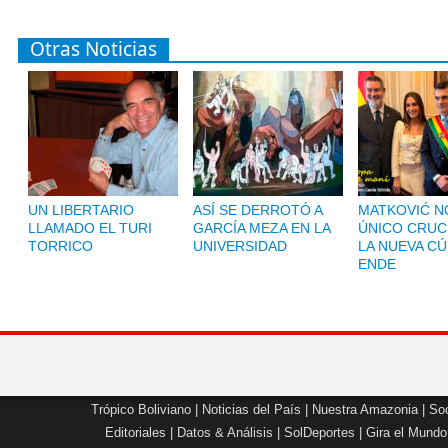
Otras Noticias
UN LIBERTARIO
ASÍ SE DERROTÓ A
MATKOVIĆ NO
LLAMADO EL TURI
GARCÍA MEZA EN LA
ÚNICO CRUC
TORRICO
UNIVERSIDAD
LA NUEVA CÚ
ENDE
Trópico Boliviano
|
Noticias del País
|
Nuestra Amazonia
|
Soc
Editoriales
|
Datos & Análisis
|
SolDeportes
|
Gira el Mundo