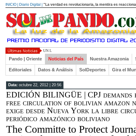
INICIO | Diario Digital |
"La verdad es revolucionaria, la mentira es reacciona
UN LIBERTARIO LLAMADO EL TURI TORRICO
Pando | Oriente
Noticias del País
Nuestra Amazonia
Editoriales
Datos & Análisis
SolDeportes
Gira el Mu
Data:
octubre 22, 2012 | 20:56
EDICIÓN BILINGÜE | CPJ demands 
free circulation of bolivian amazon 
exige desde Nueva York la libre circ
periódico amazónico boliviano
The Committe to Protect Journa