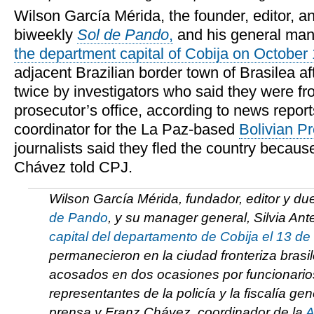
Wilson García Mérida, the founder, editor, a
biweekly
Sol de Pando
,
and his general mana
the department capital of Cobija on October
adjacent Brazilian border town of Brasilea a
twice by investigators who said they were fr
prosecutor’s office, according to news repo
coordinator for the La Paz-based
Bolivian P
journalists said they fled the country becau
Chávez told CPJ.
Wilson García Mérida, fundador, editor y d
de Pando
, y su manager general, Silvia Ant
capital del departamento de Cobija el 13 de
permanecieron en la ciudad fronteriza brasil
acosados en dos ocasiones por funcionario
representantes de la policía y la fiscalía ge
prensa y Franz Chávez, coordinador de la
A