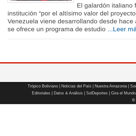
El galardón italiano 
institución “por el altísimo valor del proyec
Venezuela viene desarrollando desde hace a
se ofrece un programa de estudio
...Leer m
Trópico Boliviano
|
Noticias del País
|
Nuestra Amazonia
|
Soc
Editoriales
|
Datos & Análisis
|
SolDeportes
|
Gira el Mundo
©