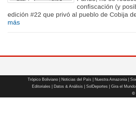
confiscación (y pos
edición #22 que privó al pueblo de Cobija 
más
Trópico Boliviano
|
Noticias del País
|
Nuestra Amazonia
|
Soc
Editoriales
|
Datos & Análisis
|
SolDeportes
|
Gira el Mundo
©