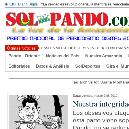
INICIO | Diario Digital |
"La verdad es revolucionaria, la mentira es reacciona
CASI LA MITAD DE BOLIVIA ES TERRITORIO AMA
Pando | Oriente
Noticias del País
Nuestra Amazonia
Editoriales
Datos & Análisis
SolDeportes
Gira el Mu
Tag archive for ‘Juana Montana
Data:
viernes, marzo 2nd, 2012
Nuestra integrida
Los obsesivos ataq
esta parte viene so
Pando, no se reducen