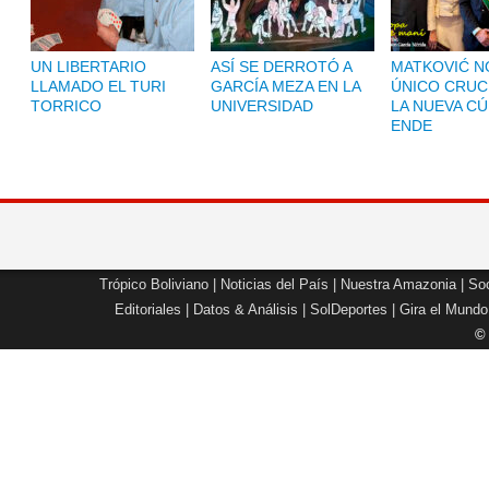
UN LIBERTARIO
ASÍ SE DERROTÓ A
MATKOVIĆ NO
LLAMADO EL TURI
GARCÍA MEZA EN LA
ÚNICO CRUC
TORRICO
UNIVERSIDAD
LA NUEVA CÚ
ENDE
Trópico Boliviano
|
Noticias del País
|
Nuestra Amazonia
|
Soc
Editoriales
|
Datos & Análisis
|
SolDeportes
|
Gira el Mundo
©