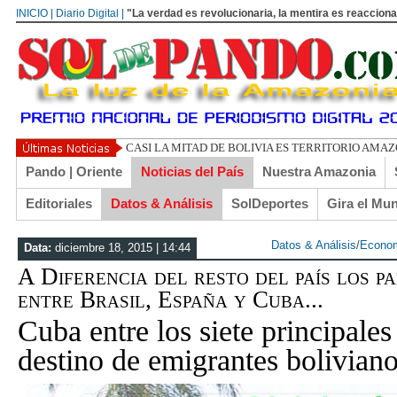
INICIO | Diario Digital |
"La verdad es revolucionaria, la mentira es reacciona
UN LIBERTARIO
Pando | Oriente
Noticias del País
Nuestra Amazonia
Editoriales
Datos & Análisis
SolDeportes
Gira el Mu
Datos & Análisis
/
Econo
Data:
diciembre 18, 2015 | 14:44
A Diferencia del resto del país los p
entre Brasil, España y Cuba...
Cuba entre los siete principales
destino de emigrantes bolivian