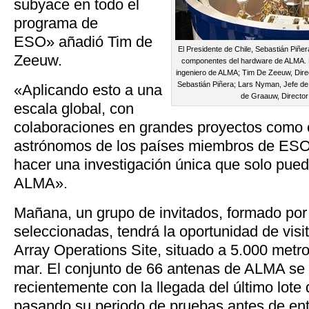
subyace en todo el
programa de
ESO» añadió Tim de
El Presidente de Chile, Sebastián Piñe
Zeeuw.
componentes del hardware de ALMA. 
ingeniero de ALMA; Tim De Zeeuw, Dire
Sebastián Piñera; Lars Nyman, Jefe de
«Aplicando esto a una
de Graauw, Directo
escala global, con
colaboraciones en grandes proyectos como 
astrónomos de los países miembros de ESO 
hacer una investigación única que solo pued
ALMA».
Mañana, un grupo de invitados, formado po
seleccionadas, tendrá la oportunidad de visit
Array Operations Site, situado a 5.000 metro
mar. El conjunto de 66 antenas de ALMA se
recientemente con la llegada del último lote 
pasando su periodo de pruebas antes de ent