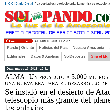
INICIO | Diario Digital |
"La verdad es revolucionaria, la mentira es reacciona
UN LIBERTARIO LLAMADO EL TURI TORRICO
Pando | Oriente
Noticias del País
Nuestra Amazonia
Editoriales
Datos & Análisis
SolDeportes
Gira el Mu
Data:
marzo 13, 2013 | 12:31
ALMA | Un proyecto a 5.000 metros d
una nueva era para el desarrollo de
Se instaló en el desierto de At
telescopio más grande del plane
las galaxias