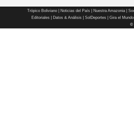
Trópico Boliviano
|
Noticias del País
|
Nuestra Amazonia
|
Soc
Editoriales
|
Datos & Análisis
|
SolDeportes
|
Gira el Mundo
©