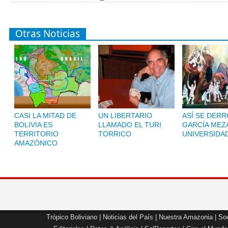
Otras Noticias
CASI LA MITAD DE
UN LIBERTARIO
ASÍ SE DERR
BOLIVIA ES
LLAMADO EL TURI
GARCÍA MEZA
TERRITORIO
TORRICO
UNIVERSIDA
AMAZÓNICO
Trópico Boliviano
|
Noticias del País
|
Nuestra Amazonia
|
Soc