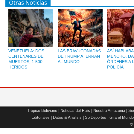
Otras Noticias
VENEZUELA: DOS
LAS BRAVUCONADAS
ASÍ HABLABA
CENTENARES DE
DE TRUMP ATERRAN
MENCHO, D
MUERTOS, 1.500
AL MUNDO
ÓRDENES A 
HERIDOS
POLICÍA
Trópico Boliviano
|
Noticias del País
|
Nuestra Amazonia
|
Soc
Editoriales
|
Datos & Análisis
|
SolDeportes
|
Gira el Mundo
©