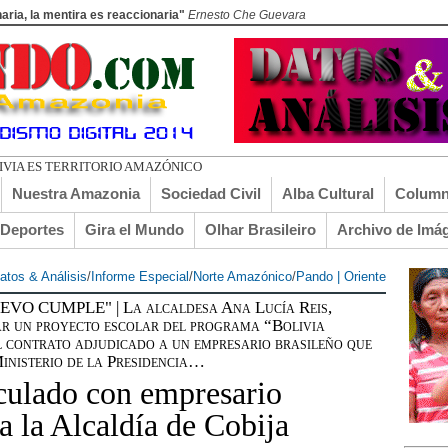
aria, la mentira es reaccionaria"
Ernesto Che Guevara
Nuestra Amazonia
Sociedad Civil
Alba Cultural
Column
lDeportes
Gira el Mundo
Olhar Brasileiro
Archivo de Imá
atos & Análisis
/
Informe Especial
/
Norte Amazónico
/
Pando | Oriente
 CUMPLE" | La alcaldesa Ana Lucía Reis,
zar un proyecto escolar del programa “Bolivia
l contrato adjudicado a un empresario brasileño que
Ministerio de la Presidencia…
nculado con empresario
a la Alcaldía de Cobija