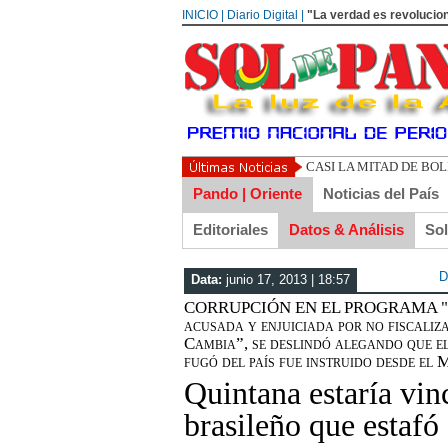
INICIO | Diario Digital |
"La verdad es revolucion
UN LIBERTA
Pando | Oriente
Noticias del País
Editoriales
Datos & Análisis
So
D
Data:
junio 17, 2013 | 18:57
CORRUPCIÓN EN EL PROGRAMA "EVO
acusada y enjuiciada por no fiscali
Cambia”, se deslindó alegando que e
fugó del país fue instruido desde el 
Quintana estaría vi
brasileño que estafó 