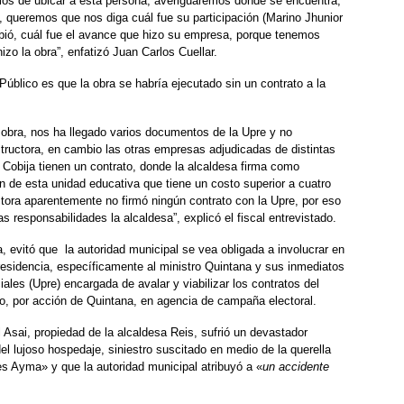
mos de ubicar a esta persona, averiguaremos donde se encuentra,
 queremos que nos diga cuál fue su participación (Marino Jhunior
ibió, cuál fue el avance que hizo su empresa, porque tenemos
zo la obra”, enfatizó Juan Carlos Cuellar.
 Público es que la obra se habría ejecutado sin un contrato a la
obra, nos ha llegado varios documentos de la Upre y no
ructora, en cambio las otras empresas adjudicadas de distintas
Cobija tienen un contrato, donde la alcaldesa firma como
ón de esta unidad educativa que tiene un costo superior a cuatro
tora aparentemente no firmó ningún contrato con la Upre, por eso
as responsabilidades la alcaldesa”, explicó el fiscal entrevistado.
a, evitó que la autoridad municipal se vea obligada a involucrar en
Presidencia, específicamente al ministro Quintana y sus inmediatos
les (Upre) encargada de avalar y viabilizar los contratos del
do, por acción de Quintana, en agencia de campaña electoral.
 Asai, propiedad de la alcaldesa Reis, sufrió un devastador
l lujoso hospedaje, siniestro suscitado en medio de la querella
es Ayma» y que la autoridad municipal atribuyó a «
un accidente