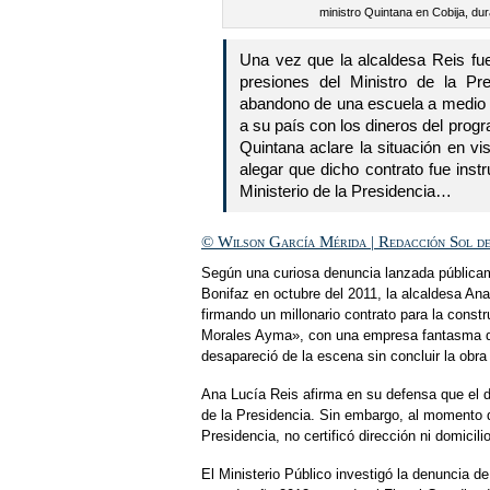
ministro Quintana en Cobija, dur
Una vez que la alcaldesa Reis fue
presiones del Ministro de la Pre
abandono de una escuela a medio c
a su país con los dineros del prog
Quintana aclare la situación en vi
alegar que dicho contrato fue in
Ministerio de la Presidencia…
© Wilson García Mérida | Redacción Sol d
Según una curiosa denuncia lanzada pública
Bonifaz en octubre del 2011, la alcaldesa A
firmando un millonario contrato para la con
Morales Ayma», con una empresa fantasma de
desapareció de la escena sin concluir la obra
Ana Lucía Reis afirma en su defensa que el d
de la Presidencia. Sin embargo, al momento d
Presidencia, no certificó dirección ni domicil
El Ministerio Público investigó la denuncia 