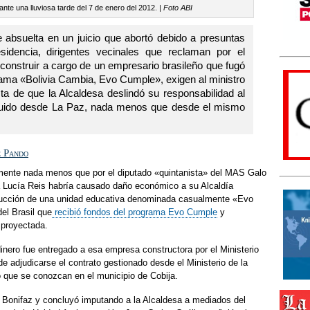
ante una lluviosa tarde del 7 de enero del 2012. |
Foto ABI
 absuelta en un juicio que abortó debido a presuntas
sidencia, dirigentes vecinales que reclaman por el
onstruir a cargo de un empresario brasileño que fugó
rama «Bolivia Cambia, Evo Cumple», exigen al ministro
sta de que la Alcaldesa deslindó su responsabilidad al
struido desde La Paz, nada menos que desde el mismo
e Pando
mente nada menos que por el diputado «quintanista» del MAS Galo
na Lucía Reis habría causado daño económico a su Alcaldía
strucción de una unidad educativa denominada casualmente «Evo
l Brasil que
recibió fondos del programa Evo Cumple
y
 proyectada.
inero fue entregado a esa empresa constructora por el Ministerio
e adjudicarse el contrato gestionado desde el Ministerio de la
io que se conozcan en el municipio de Cobija.
de Bonifaz y concluyó imputando a la Alcaldesa a mediados del