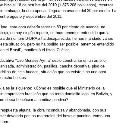
 hizo el 18 de octubre del 2010 (1.875.208 bolivianos), recursos
 sin embargo, la obra apenas llegó a un avance del 30 por ciento. La
ó entre agosto y septiembre del 2011.
 Upre esta obra debería tener un 80 por ciento de avance, no
rabajo, no hay ningún reporte, es mas tenemos entendido que la
 obra de nombre B-BRAS ha desaparecido, hemos mandado varios
 esta situación, pero no ha podido ser posible, tenemos entendido
 el Brasil”, manifestó el fiscal Cuéllar.
Educativa “Evo Morales Ayma” debió construirse en un amplio
anizada, administración, pasillos, cancha deportiva, piso de
drillos de seis huecos, situación que no existe sino una obra
de ocho huecos.
ija es la siguiente: ¿Cómo es posible que el Ministerio de la
un empresario brasileño que no tenía domicilio legal en Bolivia, y
e debía beneficiar a la niñez pandina?
n respuesta alguna, la obra inconclusa y abandonada, con sus
ser devorada por los matorrales del bosque pandino, como una
farro.