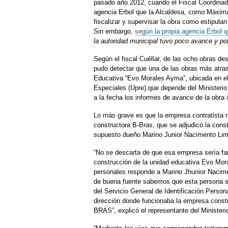
pasado año 2012, cuando el Fiscal Coordinado
agencia Erbol que la Alcaldesa, como Máxima
fiscalizar y supervisar la obra como estipul
Sin embargo,
según la propia agencia Erbol q
la autoridad municipal tuvo poco avance y po
Según el fiscal Cuéllar, de las ocho obras d
pudo detectar que una de las obras más atra
Educativa “Evo Morales Ayma”, ubicada en e
Especiales (Upre).que depende del Ministerio 
a la fecha los informes de avance de la obra 
Lo más grave es que la empresa contratista n
constructora B-Bras, que se adjudicó la const
supuesto dueño Marino Junior Nacimento Lima 
“No se descarta de que esa empresa sería fa
construcción de la unidad educativa Evo Mor
personales responde a Marino Jhunior Nacime
de buena fuente sabemos que esta persona se
del Servicio General de Identificación Persona
dirección donde funcionaba la empresa const
BRAS”, explicó el representante del Ministeri