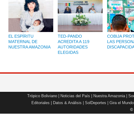
EL ESPÍRITU
TED-PANDO
COBIJA PRO
MATERNAL DE
ACREDITA A 119
LAS PERSON
NUESTRA AMAZONIA
AUTORIDADES
DISCAPACID
ELEGIDAS
Trópico Boliviano
|
Noticias del País
|
Nuestra Amazonia
|
Soc
Editoriales
|
Datos & Análisis
|
SolDeportes
|
Gira el Mundo
©