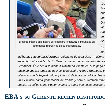
“D
Po
enc
pol
Qui
lo
Ama
en
dif
El miedo público que inspira este hombre le garantiza impunidad en
actividades represivas de su especialidad.
“É
dip
indígenas y apadrina liderazgos regionales de toda clase” —afirma
encumbró al alcalde de El Sena, a pesar de su pasado de est
Fernández. Él le sentó la mano a Macarena y también él le paga e
hable boludeces todas las noches. Él postuló a Alfredo Rodríguez 
mismo el que le bajó el pulgar y lo borró de la arena política. Fue
un ex mirista como gobernador de Pando y será el también muy 
puesto. Es así de fuerte y determinante el poder que nosotros le per
EBA y su Gerente recién destituid