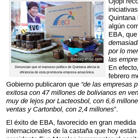
Ojopi rec
iniciativa
Quintana 
algún com
EBA, que 
demasiada
por lo me
las empre
En efecto
Denuncian que el manoseo político de Quintana afecta la
eficiencia de esta promisoria empresa amazónica.
febrero m
Gobierno publicaron que
“de las empresas p
exitosa con 47 millones de bolivianos en ve
muy de lejos por Lacteosbol, con 6,6 millone
ventas y Cartonbol, con 2,4 millones
”.
El éxito de EBA, favorecido en gran medida p
internacionales de la castaña que hoy están