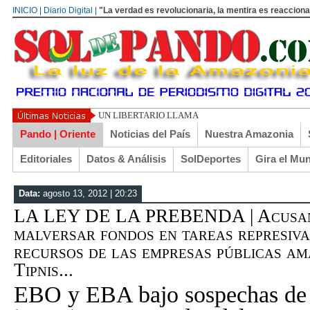
INICIO | Diario Digital |
"La verdad es revolucionaria, la mentira es reacciona
UN LIBERTARIO LLAMADO EL TURI TORRICO
Pando | Oriente
Noticias del País
Nuestra Amazonia
Editoriales
Datos & Análisis
SolDeportes
Gira el Mu
Data:
agosto 13, 2012 | 20:23
LA LEY DE LA PREBENDA | Acusan 
malversar fondos en tareas represiva
recursos de las empresas públicas am
Tipnis...
EBO y EBA bajo sospechas de c