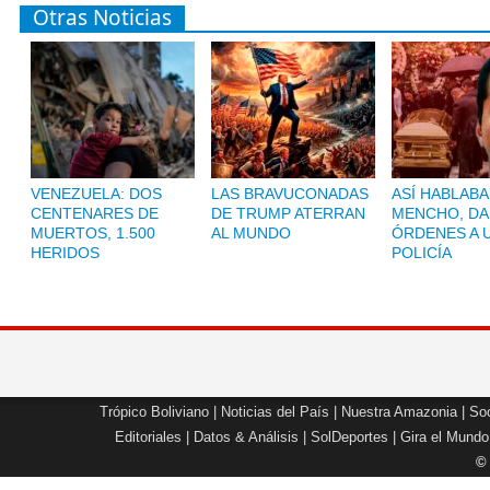
Otras Noticias
VENEZUELA: DOS
LAS BRAVUCONADAS
ASÍ HABLABA
CENTENARES DE
DE TRUMP ATERRAN
MENCHO, D
MUERTOS, 1.500
AL MUNDO
ÓRDENES A 
HERIDOS
POLICÍA
Trópico Boliviano
|
Noticias del País
|
Nuestra Amazonia
|
Soc
Editoriales
|
Datos & Análisis
|
SolDeportes
|
Gira el Mundo
©