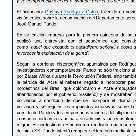
y se comprometió a ceder a favor del Beni el 3% del 11% de l
El historiador
Gustavo Rodríguez Ostria,
fallecido en novi
visión crítica sobre la denominación del Departamento acrea
José Manuel Pando.
En su edición impresa para la primera quincena de oct
publicó una entrevista con el académico que conside
como
“aquel que expande el capitalismo señorial a costa d
favorecer la explotación de la goma”.
Según la corriente historiográfica apuntalada por Rodrígu
investigadores contemporáneos, Pando no sólo traicionó al
por Zárate Willka durante la Revolución Federal, sino tambi
la pérdida del Acre al haberse negado a incorporar pac
nordestinos del Brasil que colonizaron el Acre empujado
abandonados por el gobierno brasileño) y se mostraban 
bolivianos a condición de que se incorpore el idioma p
boliviana y se regulen los impuestos extorsivos sobre l
presidente Pando y los empresarios mineros del altiplano 
consorcio norteamericano para su administración y usufructo
migrantes nordestinos respondieron mediante una insurre
del siglo XX. Pando intentó recuperar el territorio mediante u