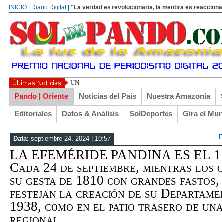
INICIO | Diario Digital |
"La verdad es revolucionaria, la mentira es reacciona
UN LIBERTARIO LLAMADO EL TURI TORRICO
Pando | Oriente
Noticias del País
Nuestra Amazonia
Editoriales
Datos & Análisis
SolDeportes
Gira el Mu
F
Data:
septiembre 24, 2024 | 10:57
LA EFEMÉRIDE PANDINA ES EL 1
Cada 24 de septiembre, mientras los
su gesta de 1810 con grandes fastos,
festejan la creación de su Departame
1938, como en el patio trasero de un
regional…