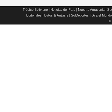
Trópico Boliviano
|
Noticias del País
|
Nuestra Amazonia
|
Soc
Editoriales
|
Datos & Análisis
|
SolDeportes
|
Gira el Mundo
©