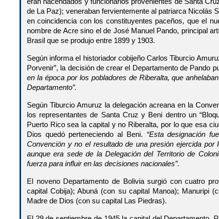
eran hacendados y funcionarios provenientes de Santa Cruz
de La Paz); veneraban fervientemente al patriarca Nicolás S
en coincidencia con los constituyentes paceños, que el nu
nombre de Acre sino el de José Manuel Pando, principal artí
Brasil que se produjo entre 1899 y 1903.
Según informa el historiador cobijeño Carlos Tiburcio Amuru
Porvenir”, la decisión de crear el Departamento de Pando p
en la época por los pobladores de Riberalta, que anhelaban 
Departamento”.
Según Tiburcio Amuruz la delegación acreana en la Conve
los representantes de Santa Cruz y Beni dentro un “Bloqu
Puerto Rico sea la capital y no Riberalta, por lo que esa ciu
Dios quedó perteneciendo al Beni.
“Esta designación fue
Convención y no el resultado de una presión ejercida por 
aunque era sede de la Delegación del Territorio de Coloni
fuerza para influir en las decisiones nacionales”.
El noveno Departamento de Bolivia surgió con cuatro pr
capital Cobija); Abuná (con su capital Manoa); Manuripi (
Madre de Dios (con su capital Las Piedras).
El 29 de septiembre de 1945 la capital del Departamento, 