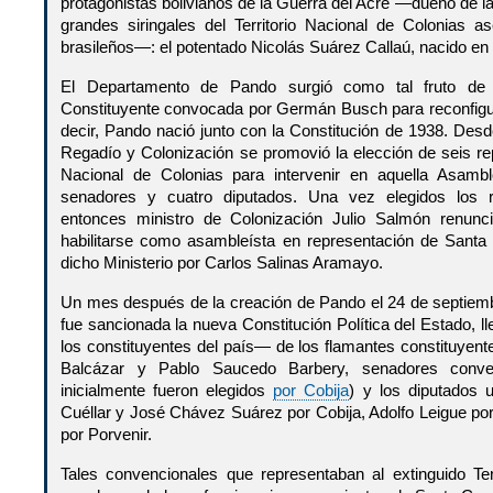
protagonistas bolivianos de la Guerra del Acre —dueño de l
grandes siringales del Territorio Nacional de Colonias a
brasileños—: el potentado Nicolás Suárez Callaú, nacido en
El Departamento de Pando surgió como tal fruto de
Constituyente convocada por Germán Busch para reconfigur
decir, Pando nació junto con la Constitución de 1938. Desde
Regadío y Colonización se promovió la elección de seis rep
Nacional de Colonias para intervenir en aquella Asamb
senadores y cuatro diputados. Una vez elegidos los r
entonces ministro de Colonización Julio Salmón renunc
habilitarse como asambleísta en representación de Santa
dicho Ministerio por Carlos Salinas Aramayo.
Un mes después de la creación de Pando el 24 de septiemb
fue sancionada la nueva Constitución Política del Estado, l
los constituyentes del país— de los flamantes constituyen
Balcázar y Pablo Saucedo Barbery, senadores conve
inicialmente fueron elegidos
por Cobija
) y los diputados 
Cuéllar y José Chávez Suárez por Cobija, Adolfo Leigue po
por Porvenir.
Tales convencionales que representaban al extinguido Ter