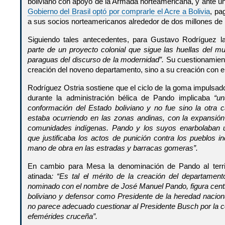
boliviano con apoyo de la Armada norteamericana, y ante u
Gobierno del Brasil optó por comprarle el Acre a Bolivia
, pa
a sus socios norteamericanos alrededor de dos millones de l
Siguiendo tales antecedentes, para Gustavo Rodríguez 
parte de un proyecto colonial que sigue las huellas del m
paraguas del discurso de la modernidad”.
Su cuestionamient
creación del noveno departamento, sino a su creación con 
Rodríguez Ostria sostiene que el ciclo de la goma impulsado
durante la administración bélica de Pando implicaba
“un
conformación del Estado boliviano y no fue sino la otra
estaba ocurriendo en las zonas andinas, con la expansión 
comunidades indígenas. Pando y los suyos enarbolaban un
que justificaba los actos de punición contra los pueblos i
mano de obra en las estradas y barracas gomeras”.
En cambio para Mesa la denominación de Pando al territ
atinada
: “Es tal el mérito de la creación del departame
nominado con el nombre de José Manuel Pando, figura centr
boliviano y defensor como Presidente de la heredad nacion
no parece adecuado cuestionar al Presidente Busch por la co
efemérides cruceña”.