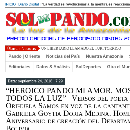
INICIO | Diario Digital |
"La verdad es revolucionaria, la mentira es reacciona
UN LIBERTARIO LLAMADO EL TURI TORRICO
Pando | Oriente
Noticias del País
Nuestra Amazonia
Editoriales
Datos & Análisis
SolDeportes
Gira el Mu
Data:
septiembre 24, 2018 | 7:29
“HEROICO PANDO MI AMOR, MO
TODOS LA LUZ” | Versos del poeta 
Orihuela Samos en voz de la cantan
Gabriela Goytia Doria Medina. Home
Aniversario de creación del Depart
Bolivia...