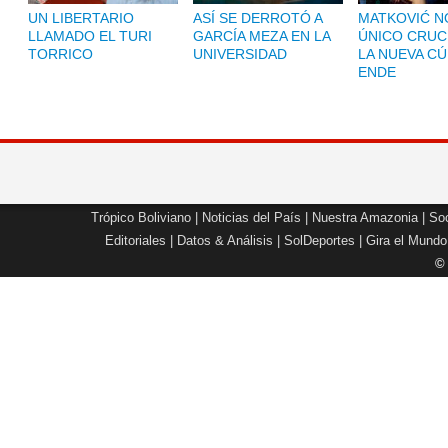
UN LIBERTARIO
ASÍ SE DERROTÓ A
MATKOVIĆ NO
LLAMADO EL TURI
GARCÍA MEZA EN LA
ÚNICO CRUC
TORRICO
UNIVERSIDAD
LA NUEVA CÚ
ENDE
Trópico Boliviano
|
Noticias del País
|
Nuestra Amazonia
|
Soc
Editoriales
|
Datos & Análisis
|
SolDeportes
|
Gira el Mundo
©