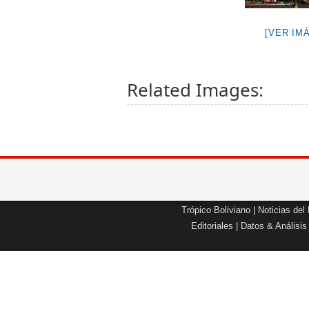
[VER IM
Related Images:
Trópico Boliviano
|
Noticias del
Editoriales
|
Datos & Análisis