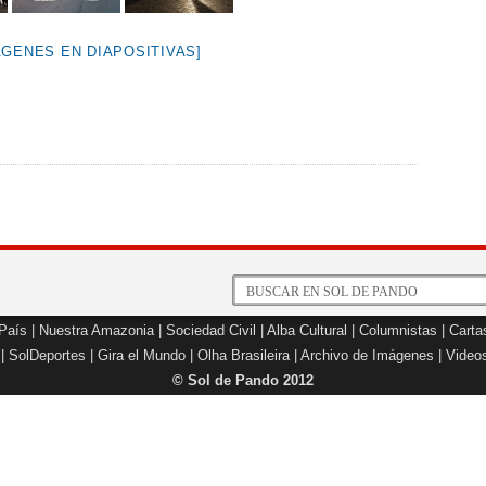
ÁGENES EN DIAPOSITIVAS]
 País
|
Nuestra Amazonia
|
Sociedad Civil
|
Alba Cultural
|
Columnistas
|
Carta
|
SolDeportes
|
Gira el Mundo
|
Olha Brasileira
|
Archivo de Imágenes
|
Video
© Sol de Pando 2012