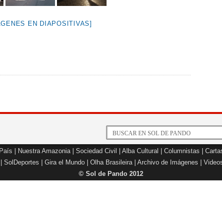
ÁGENES EN DIAPOSITIVAS]
 País
|
Nuestra Amazonia
|
Sociedad Civil
|
Alba Cultural
|
Columnistas
|
Carta
|
SolDeportes
|
Gira el Mundo
|
Olha Brasileira
|
Archivo de Imágenes
|
Video
© Sol de Pando 2012