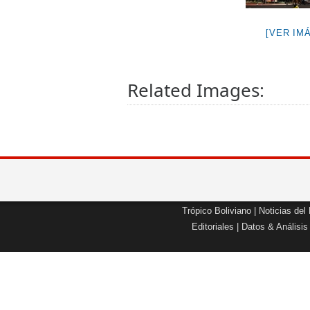
[VER IM
Related Images:
Trópico Boliviano
|
Noticias del
Editoriales
|
Datos & Análisis