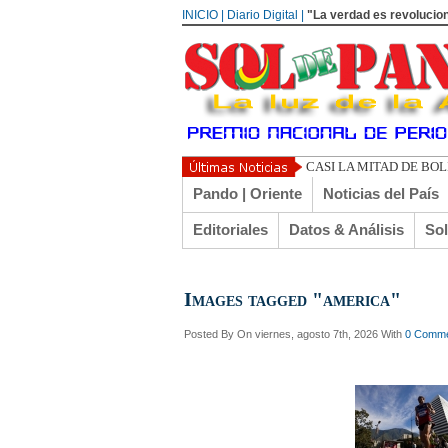
INICIO | Diario Digital |
"La verdad es revolucion
CASI LA MITAD DE BO
Pando | Oriente
Noticias del País
Editoriales
Datos & Análisis
So
Images tagged "america"
Posted By
On viernes, agosto 7th, 2026 With
0 Comm