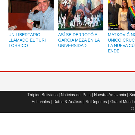
UN LIBERTARIO
ASÍ SE DERROTÓ A
MATKOVIĆ NO
LLAMADO EL TURI
GARCÍA MEZA EN LA
ÚNICO CRUC
TORRICO
UNIVERSIDAD
LA NUEVA CÚ
ENDE
Trópico Boliviano
|
Noticias del País
|
Nuestra Amazonia
|
Soc
Editoriales
|
Datos & Análisis
|
SolDeportes
|
Gira el Mundo
©