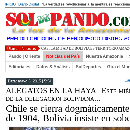
INICIO | Diario Digital |
"La verdad es revolucionaria, la mentira es reacciona
UN LIBERTARIO LLAMADO EL TURI TO
Pando | Oriente
Noticias del País
Nuestra Amazonia
Editoriales
Datos & Análisis
SolDeportes
Gira el Mu
Ca
Data:
mayo 5, 2015 | 5:54
ALEGATOS EN LA HAYA | Este miérc
de la delegación boliviana...
Chile se cierra dogmáticamente
de 1904, Bolivia insiste en sob