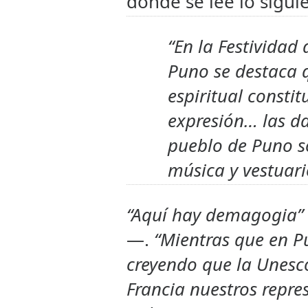
donde se lee lo sigui
“En la Festividad
Puno se destaca q
espiritual consti
expresión… las da
pueblo de Puno 
música y vestuari
“Aquí hay demagogia”
—.
“Mientras que en P
creyendo que la Unesc
Francia nuestros repre