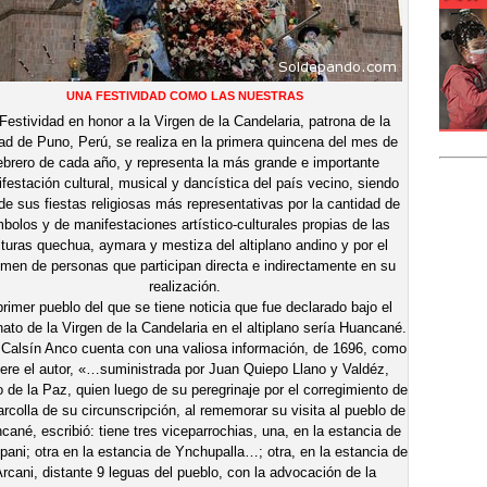
UNA FESTIVIDAD COMO LAS NUESTRAS
Festividad en honor a la Virgen de la Candelaria, patrona de la
ad de Puno, Perú, se realiza en la primera quincena del mes de
ebrero de cada año, y representa la más grande e importante
festación cultural, musical y dancística del país vecino, siendo
de sus fiestas religiosas más representativas por la cantidad de
bolos y de manifestaciones artístico-culturales propias de las
lturas quechua, aymara y mestiza del altiplano andino y por el
men de personas que participan directa e indirectamente en su
realización.
primer pueblo del que se tiene noticia que fue declarado bajo el
nato de la Virgen de la Candelaria en el altiplano sería Huancané.
Calsín Anco cuenta con una valiosa información, de 1696, como
iere el autor, «…suministrada por Juan Quiepo Llano y Valdéz,
 de la Paz, quien luego de su peregrinaje por el corregimiento de
rcolla de su circunscripción, al rememorar su visita al pueblo de
cané, escribió: tiene tres viceparrochias, una, en la estancia de
pani; otra en la estancia de Ynchupalla…; otra, en la estancia de
rcani, distante 9 leguas del pueblo, con la advocación de la