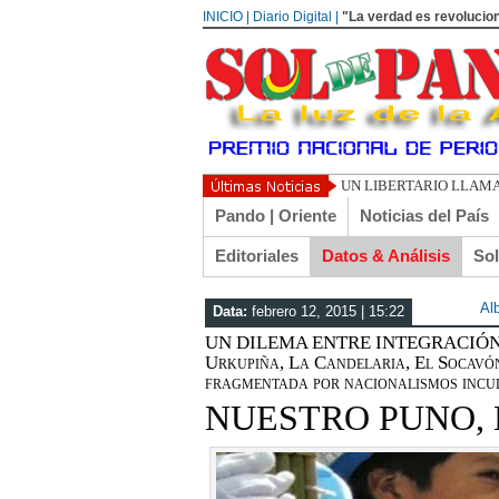
INICIO | Diario Digital |
"La verdad es revolucion
UN LIBERTARIO LLAMA
Pando | Oriente
Noticias del País
Editoriales
Datos & Análisis
So
Al
Data:
febrero 12, 2015 | 15:22
UN DILEMA ENTRE INTEGRACIÓN
Urkupiña, La Candelaria, El Socavón
fragmentada por nacionalismos incul
NUESTRO PUNO,