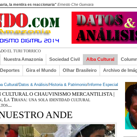
aria, la mentira es reaccionaria"
Ernesto Che Guevara
DO EL TURI TORRICO
Nuestra Amazonia
Sociedad Civil
Alba Cultural
Column
lDeportes
Gira el Mundo
Olhar Brasileiro
Archivo de Imá
ba Cultural
/
Datos & Análisis
/
Historia & Patrimonio
/
Informe Especial
 CULTURAL O CHAUVINISMO MERCANTILISTA |
, La Tirana: una sola identidad cultural
tos...
 NUESTRO ANDE