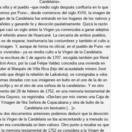
Candelaria».
a villa y el pueblo –que medio siglo después confluiría en lo que
emos por Puno–, desde comienzos del siglo XVIII, la imagen de
rgen de la Candelaria fue entrando en los hogares de los nativos y
ñoles y ganando fe y devoción paulatinamente. Quizá la razón
que casi un siglo antes la Virgen ya comenzaba a ganar adeptos
el referido anexo de Huancané. La cercanía de ambos pueblos,
es de esperar, trashumaría las costumbres y también el culto a
 imagen. Y, aunque de forma no oficial, en el pueblo de Puno –en
as viviendas– ya se rendía culto a la Virgen de la Candelaria.
na escritura de 1 de agosto de 1707, recogida también por René
lsín Anco, por la cual Felipe Valdez concedía una vivienda en
uiler al Marqués de Villa Rica (hijo del acaudalado minero José
edo que dirigió la rebelión de Laikakota), se consignaba a «dos
ernas doradas con sus imágenes en bulto en el uno de la de un
ucifijo y en el otro de una señora de la candelaria». Y en otro
ento del 29 de febrero de 1752, en una memoria testamental de
ina Gayoso, se registraba: «Declaro por mis vienes una Caja de
a Ymagen de Nra Señora de Copacabana y otra de bulto de la
Candelaria sin bestuario […]».
os dos documentos anteriores podemos deducir que la devoción
a la Virgen de la Candelaria se iba acrecentando y a menudo su
n era considerada un bien valioso. Otro punto a resaltar es que
 la memoria testamental de 1752 se considera a la Virgen de