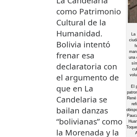
La Candelaria
como Patrimonio
Cultural de la
Humanidad.
La 
ciud
Bolivia intentó
f
mani
frenar esa
una 
declaratoria con
sím
cu
el argumento de
volu
que en La
El 
patro
Candelaria se
René 
ref
bailan danzas
obispo
Pauca
“bolivianas” como
Huan
Toque
la Morenada y la
A