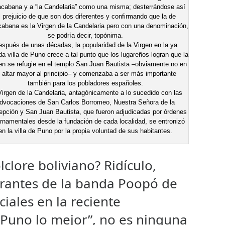
cabana y a “la Candelaria” como una misma; desterrándose así
l prejuicio de que son dos diferentes y confirmando que la de
abana es la Virgen de la Candelaria pero con una denominación,
se podría decir, topónima.
spués de unas décadas, la popularidad de la Virgen en la ya
da villa de Puno crece a tal punto que los lugareños logran que la
n se refugie en el templo San Juan Bautista –obviamente no en
l altar mayor al principio– y comenzaba a ser más importante
también para los pobladores españoles.
Virgen de la Candelaria, antagónicamente a lo sucedido con las
dvocaciones de San Carlos Borromeo, Nuestra Señora de la
pción y San Juan Bautista, que fueron adjudicadas por órdenes
rnamentales desde la fundación de cada localidad, se entronizó
en la villa de Puno por la propia voluntad de sus habitantes.
olclore boliviano? Ridículo,
egrantes de la banda Poopó de
iales en la reciente
“Puno lo mejor”, no es ninguna