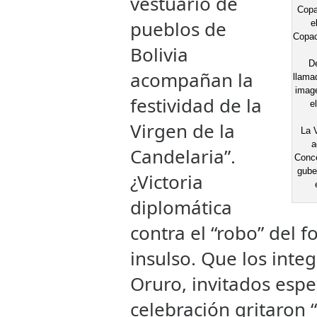
vestuario de
Copa
pueblos de
e
Copac
Bolivia
De
acompañan la
llama
image
festividad de la
e
Virgen de la
La 
a
Candelaria”.
Conce
gube
¿Victoria
diplomática
contra el “robo” del f
insulso. Que los int
Oruro, invitados espec
celebración gritaron 