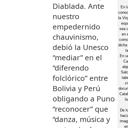
Diablada. Ante
En l
conoc
nuestro
la Vi
espa
empedernido
sea 
chauvinismo,
en 
como 
debió la Unesco
dicha
l
“mediar” en el
En u
Ca
“diferendo
alq
Salc
folclórico” entre
tab
cr
Bolivia y Perú
docum
Catal
obligando a Puno
l
“reconocer” que
De l
haci
“danza, música y
image
en