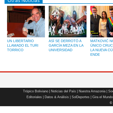
Otras Noticias
UN LIBERTARIO
ASÍ SE DERROTÓ A
MATKOVIĆ NO
LLAMADO EL TURI
GARCÍA MEZA EN LA
ÚNICO CRUC
TORRICO
UNIVERSIDAD
LA NUEVA CÚ
ENDE
Trópico Boliviano
|
Noticias del País
|
Nuestra Amazonia
|
Soc
Editoriales
|
Datos & Análisis
|
SolDeportes
|
Gira el Mundo
©