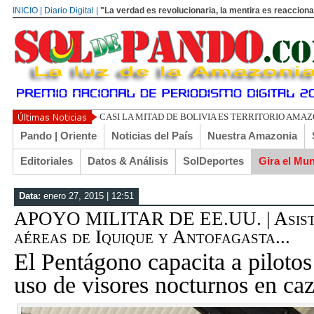
INICIO | Diario Digital |
"La verdad es revolucionaria, la mentira es reacciona
UN
Pando | Oriente
Noticias del País
Nuestra Amazonia
Editoriales
Datos & Análisis
SolDeportes
Gira el Mu
Data:
enero 27, 2015 | 12:51
APOYO MILITAR DE EE.UU. | Asiste
aéreas de Iquique y Antofagasta...
El Pentágono capacita a pilotos
uso de visores nocturnos en ca