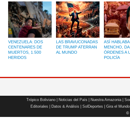
VENEZUELA: DOS
LAS BRAVUCONADAS
ASÍ HABLABA
CENTENARES DE
DE TRUMP ATERRAN
MENCHO, D
MUERTOS, 1.500
AL MUNDO
ÓRDENES A 
HERIDOS
POLICÍA
Trópico Boliviano
|
Noticias del País
|
Nuestra Amazonia
|
Soc
Editoriales
|
Datos & Análisis
|
SolDeportes
|
Gira el Mundo
©