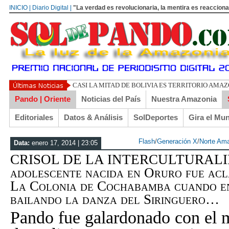
INICIO | Diario Digital |
"La verdad es revolucionaria, la mentira es reacciona
UN LIBERTARIO L
Pando | Oriente
Noticias del País
Nuestra Amazonia
Editoriales
Datos & Análisis
SolDeportes
Gira el Mu
Flash
/
Generación X
/
Norte Am
Data:
enero 17, 2014 | 23:05
CRISOL DE LA INTERCULTURALID
adolescente nacida en Oruro fue ac
La Colonia de Cochabamba cuando en
bailando la danza del Siringuero…
Pando fue galardonado con el me