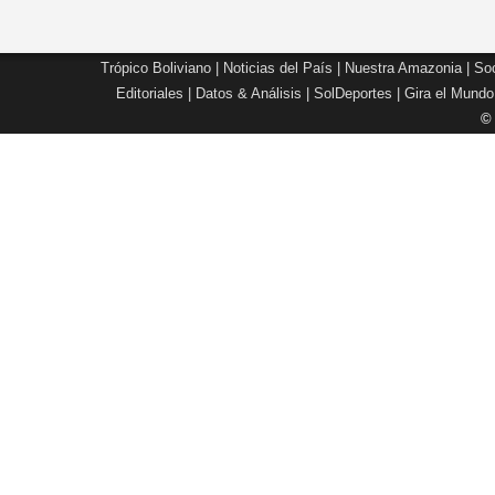
Trópico Boliviano
|
Noticias del País
|
Nuestra Amazonia
|
Soc
Editoriales
|
Datos & Análisis
|
SolDeportes
|
Gira el Mundo
©