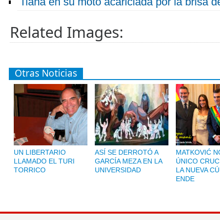
Tiana en su moto acariciada por la brisa d
Related Images:
Otras Noticias
UN LIBERTARIO
ASÍ SE DERROTÓ A
MATKOVIĆ NO
LLAMADO EL TURI
GARCÍA MEZA EN LA
ÚNICO CRUC
TORRICO
UNIVERSIDAD
LA NUEVA CÚ
ENDE