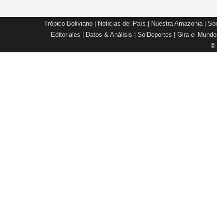
Trópico Boliviano
|
Noticias del País
|
Nuestra Amazonia
|
Soc
Editoriales
|
Datos & Análisis
|
SolDeportes
|
Gira el Mundo
©