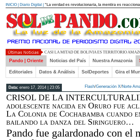
INICIO | Diario Digital |
"La verdad es revolucionaria, la mentira es reacciona
UN LIBERTARIO
Pando | Oriente
Noticias del País
Nuestra Amazonia
Editoriales
Datos & Análisis
SolDeportes
Gira el Mu
Flash
/
Generación X
/
Norte Am
Data:
enero 17, 2014 | 23:05
CRISOL DE LA INTERCULTURALID
adolescente nacida en Oruro fue ac
La Colonia de Cochabamba cuando en
bailando la danza del Siringuero…
Pando fue galardonado con el me