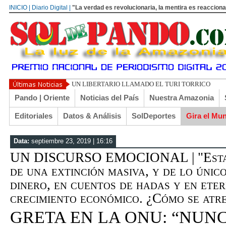
INICIO | Diario Digital |
"La verdad es revolucionaria, la mentira es reacciona
UN LIBERTARIO LLAMADO EL TURI TORRICO
Pando | Oriente
Noticias del País
Nuestra Amazonia
Editoriales
Datos & Análisis
SolDeportes
Gira el Mu
Data:
septiembre 23, 2019 | 16:16
UN DISCURSO EMOCIONAL | "Estam
de una extinción masiva, y de lo únic
dinero, en cuentos de hadas y en ete
crecimiento económico. ¿Cómo se atr
GRETA EN LA ONU: “NUN