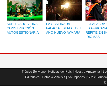
SUBLEVADOS: UNA
LA OBSTINADA
LA PALABRA 
CONSTRUCCIÓN
FALACIA ESTATAL DEL
ES AFRICANA
AUTOGESTIONARIA
AÑO NUEVO AYMARA
REPITE EN 8
IDIOMAS
Trópico Boliviano
|
Noticias del País
|
Nuestra Amazonia
|
Soc
Editoriales
|
Datos & Análisis
|
SolDeportes
|
Gira el Mundo
©