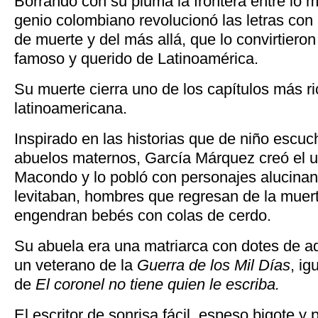
Borrando con su pluma la frontera entre lo má
genio colombiano revolucionó las letras con 
de muerte y del más allá, que lo convirtieron
famoso y querido de Latinoamérica.
Su muerte cierra uno de los capítulos más ric
latinoamericana.
Inspirado en las historias que de niño escuc
abuelos maternos, García Márquez creó el u
Macondo y lo pobló con personajes alucina
levitaban, hombres que regresan de la muer
engendran bebés con colas de cerdo.
Su abuela era una matriarca con dotes de ad
un veterano de la
Guerra de los Mil Días
, ig
de
El coronel no tiene quien le escriba.
El escritor de sonrisa fácil, espeso bigote y 