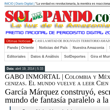
INICIO | Diario Digital |
"La verdad es revolucionaria, la mentira es reacciona
UN LIBERTARIO
Pando | Oriente
Noticias del País
Nuestra Amazonia
Editoriales
Datos & Análisis
SolDeportes
Gira el Mu
Data:
abril 19, 2014 | 5:33
GABO INMORTAL | Colombia y Méxi
cenizas. El mundo vuelve a leer Cien
García Márquez construyó, esc
mundo de fantasía paralelo a la