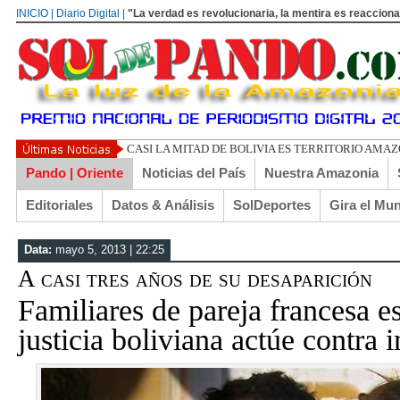
INICIO | Diario Digital |
"La verdad es revolucionaria, la mentira es reacciona
UN LIBERTARI
Pando | Oriente
Noticias del País
Nuestra Amazonia
Editoriales
Datos & Análisis
SolDeportes
Gira el Mu
Data:
mayo 5, 2013 | 22:25
A casi tres años de su desaparición
Familiares de pareja francesa e
justicia boliviana actúe contra 