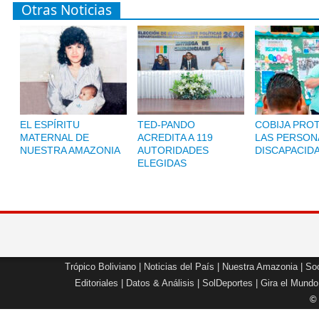
Otras Noticias
EL ESPÍRITU
TED-PANDO
COBIJA PRO
MATERNAL DE
ACREDITA A 119
LAS PERSON
NUESTRA AMAZONIA
AUTORIDADES
DISCAPACID
ELEGIDAS
Trópico Boliviano
|
Noticias del País
|
Nuestra Amazonia
|
Soc
Editoriales
|
Datos & Análisis
|
SolDeportes
|
Gira el Mundo
©