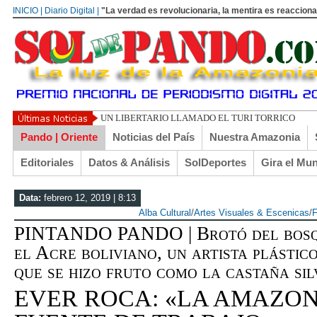
INICIO | Diario Digital |
"La verdad es revolucionaria, la mentira es reacciona
UN LIBERTARIO LLAMADO EL TURI TORRICO
Pando | Oriente
Noticias del País
Nuestra Amazonia
Editoriales
Datos & Análisis
SolDeportes
Gira el Mu
Data:
febrero 12, 2019 | 8:13
Alba Cultural
/
Artes Visuales & Escenicas
/
F
PINTANDO PANDO | Brotó del bosqu
el Acre boliviano, un artista plástic
que se hizo fruto como la castaña silv
EVER ROCA: «LA AMAZON