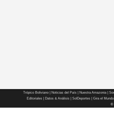
Trópico Boliviano
|
Noticias del País
|
Nuestra Amazonia
|
Soc
Editoriales
|
Datos & Análisis
|
SolDeportes
|
Gira el Mundo
©