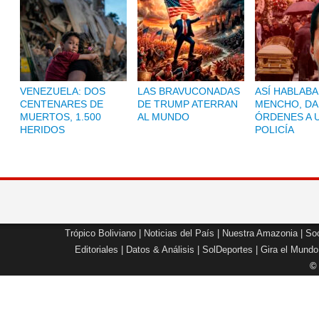
VENEZUELA: DOS
LAS BRAVUCONADAS
ASÍ HABLABA
CENTENARES DE
DE TRUMP ATERRAN
MENCHO, D
MUERTOS, 1.500
AL MUNDO
ÓRDENES A 
HERIDOS
POLICÍA
Trópico Boliviano
|
Noticias del País
|
Nuestra Amazonia
|
Soc
Editoriales
|
Datos & Análisis
|
SolDeportes
|
Gira el Mundo
©