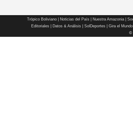
Trópico Boliviano
|
Noticias del País
|
Nuestra Amazonia
|
Soc
Editoriales
|
Datos & Análisis
|
SolDeportes
|
Gira el Mundo
©