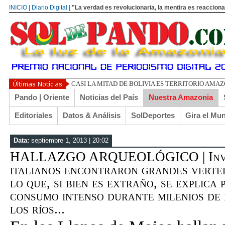
INICIO | Diario Digital |
"La verdad es revolucionaria, la mentira es reacciona
UN LIBERTARIO LLAMADO
Pando | Oriente
Noticias del País
Nuestra Amazonia
Editoriales
Datos & Análisis
SolDeportes
Gira el Mu
Data:
septiembre 1, 2013 | 20:02
HALLAZGO ARQUEOLÓGICO | Inve
italianos encontraron grandes verte
lo que, si bien es extraño, se explica
consumo intenso durante milenios de
los ríos...