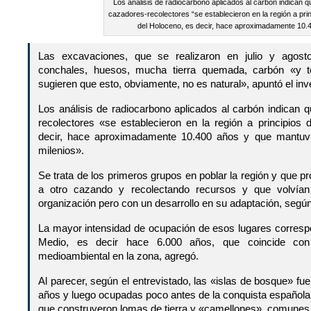
Los análisis de radiocarbono aplicados al carbón indican 
cazadores-recolectores “se establecieron en la región a prin
del Holoceno, es decir, hace aproximadamente 10.
Las excavaciones, que se realizaron en julio y agost
conchales, huesos, mucha tierra quemada, carbón «y t
sugieren que esto, obviamente, no es natural», apuntó el inve
Los análisis de radiocarbono aplicados al carbón indican 
recolectores «se establecieron en la región a principios 
decir, hace aproximadamente 10.400 años y que mantuvi
milenios».
Se trata de los primeros grupos en poblar la región y que p
a otro cazando y recolectando recursos y que volvían
organización pero con un desarrollo en su adaptación, según
La mayor intensidad de ocupación de esos lugares corresp
Medio, es decir hace 6.000 años, que coincide con
medioambiental en la zona, agregó.
Al parecer, según el entrevistado, las «islas de bosque» 
años y luego ocupadas poco antes de la conquista española
que construyeron lomas de tierra y «camellones», comunes e