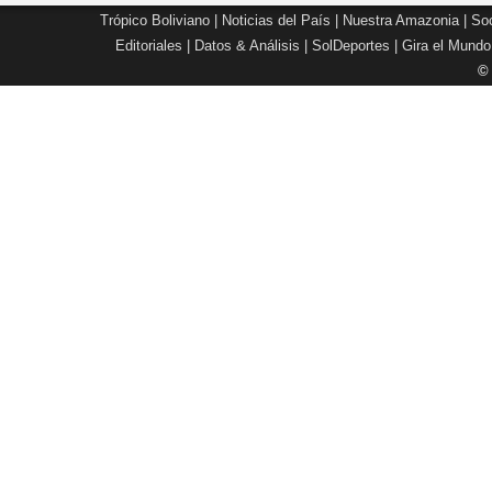
Trópico Boliviano
|
Noticias del País
|
Nuestra Amazonia
|
Soc
Editoriales
|
Datos & Análisis
|
SolDeportes
|
Gira el Mundo
©