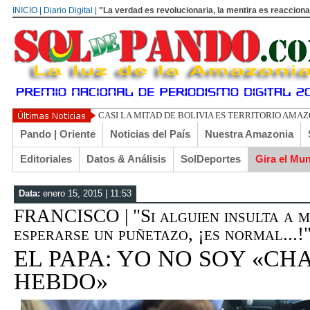
INICIO | Diario Digital |
"La verdad es revolucionaria, la mentira es reacciona
UN LIBERTARIO
Pando | Oriente
Noticias del País
Nuestra Amazonia
Editoriales
Datos & Análisis
SolDeportes
Gira el Mu
Data:
enero 15, 2015 | 11:53
FRANCISCO | "Si alguien insulta a m
esperarse un puñetazo, ¡es normal...!
EL PAPA: YO NO SOY «CH
HEBDO»