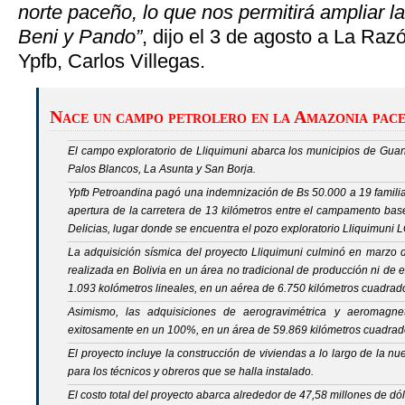
norte paceño, lo que nos permitirá ampliar la
Beni y Pando”
, dijo el 3 de agosto a La Raz
Ypfb, Carlos Villegas.
Nace un campo petrolero en la Amazonia pac
El campo exploratorio de Lliquimuni
abarca los municipios de Guan
Palos Blancos, La Asunta y San Borja.
Ypfb Petroandina pagó una indemnización de Bs 50.000 a 19 familia
apertura de la carretera de 13 kilómetros entre el campamento ba
Delicias, lugar donde se encuentra el pozo exploratorio Lliquimuni 
La adquisición sísmica del proyecto Lliquimuni culminó en marzo
realizada en Bolivia en un área no tradicional de producción ni de e
1.093 kolómetros lineales, en un aérea de 6.750 kilómetros cuadrad
Asimismo, las adquisiciones de aerogravimétrica y aeromagne
exitosamente en un 100%, en un área de 59.869 kilómetros cuadrado
El proyecto incluye la construcción de viviendas a lo largo de la 
para los técnicos y obreros que se halla instalado.
El costo total del proyecto abarca alrededor de 47,58 millones de dól