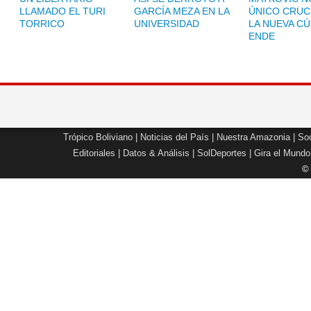
LLAMADO EL TURI
GARCÍA MEZA EN LA
ÚNICO CRUC
TORRICO
UNIVERSIDAD
LA NUEVA CÚ
ENDE
Trópico Boliviano
|
Noticias del País
|
Nuestra Amazonia
|
Soc
Editoriales
|
Datos & Análisis
|
SolDeportes
|
Gira el Mundo
©