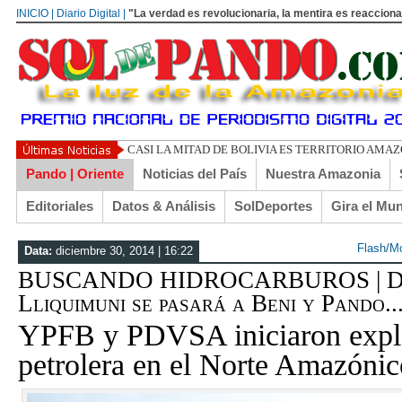
INICIO | Diario Digital |
"La verdad es revolucionaria, la mentira es reacciona
UN LIBERTARIO LLAMADO EL
Pando | Oriente
Noticias del País
Nuestra Amazonia
Editoriales
Datos & Análisis
SolDeportes
Gira el Mu
Flash
/
M
Data:
diciembre 30, 2014 | 16:22
BUSCANDO HIDROCARBUROS | Des
Lliquimuni se pasará a Beni y Pando..
YPFB y PDVSA iniciaron expl
petrolera en el Norte Amazónic