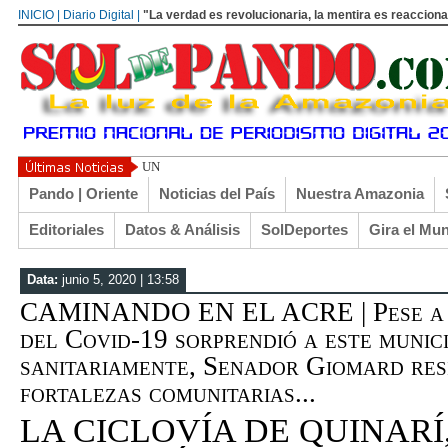
INICIO | Diario Digital |
"La verdad es revolucionaria, la mentira es reacciona
UN LIBERTARIO LLAMADO EL TURI TORRICO
Pando | Oriente
Noticias del País
Nuestra Amazonia
Editoriales
Datos & Análisis
SolDeportes
Gira el Mu
Data:
junio 5, 2020 | 13:58
CAMINANDO EN EL ACRE | Pese a q
del Covid-19 sorprendió a este munic
sanitariamente, Senador Giomard resi
fortalezas comunitarias...
LA CICLOVÍA DE QUINARÍ