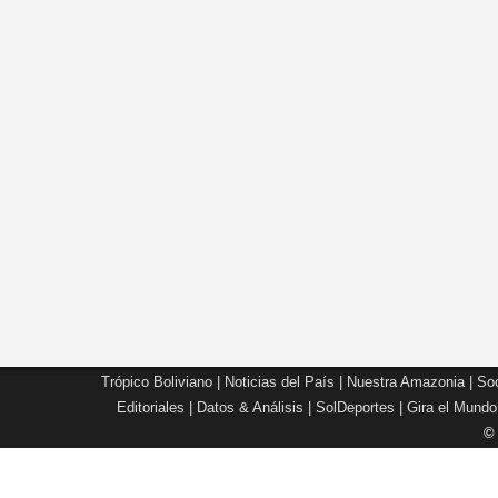
Trópico Boliviano
|
Noticias del País
|
Nuestra Amazonia
|
Soc
Editoriales
|
Datos & Análisis
|
SolDeportes
|
Gira el Mundo
©