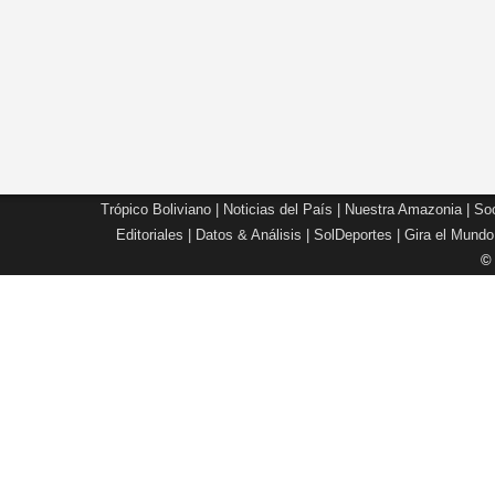
Trópico Boliviano
|
Noticias del País
|
Nuestra Amazonia
|
Soc
Editoriales
|
Datos & Análisis
|
SolDeportes
|
Gira el Mundo
©