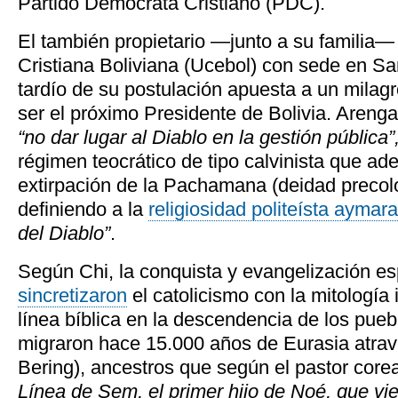
Partido Demócrata Cristiano (PDC).
El también propietario —junto a su familia—
Cristiana Boliviana (Ucebol) con sede en Sa
tardío de su postulación apuesta a un milag
ser el próximo Presidente de Bolivia. Arenga
“no dar lugar al Diablo en la gestión pública”
régimen teocrático de tipo calvinista que a
extirpación de la Pachamana (deidad precol
definiendo a la
religiosidad politeísta aymara
del Diablo”
.
Según Chi, la conquista y evangelización e
sincretizaron
el catolicismo con la mitología 
línea bíblica en la descendencia de los pue
migraron hace 15.000 años de Eurasia atrav
Bering), ancestros que según el pastor cor
Línea de Sem, el primer hijo de Noé, que vi