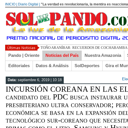
INICIO | Diario Digital |
"La verdad es revolucionaria, la mentira es reacciona
TOÑO ARANÍBAR: RECUERDOS DE COCHABAMBA
Pando | Oriente
Noticias del País
Nuestra Amazonia
Editoriales
Datos & Análisis
SolDeportes
Gira el Mu
Ele
Data:
septiembre 6, 2019 | 10:18
INCURSIÓN COREANA EN LAS EL
candidato del PDC busca instaurar u
presbiteriano ultra conservador; per
económica se basa en la expansión de
tecnológico sur-coreano que necesita
primas como el litio. Samsung y Hyun