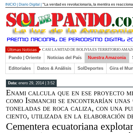
INICIO | Diario Digital |
"La verdad es revolucionaria, la mentira es reacciona
UN LIBERTARI
Pando | Oriente
Noticias del País
Nuestra Amazonia
Editoriales
Datos & Análisis
SolDeportes
Gira el Mu
Data:
enero 29, 2014 | 3:52
Enami calcula que en ese proyecto m
como Isimanchi se encontrarían unas 
toneladas de roca caliza, con una pu
ciento, utilizada en la elaboración d
Cementera ecuatoriana explotará