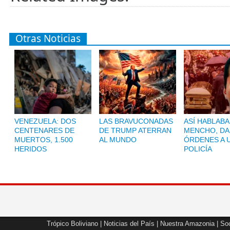
Otras Noticias
VENEZUELA: DOS
LAS BRAVUCONADAS
ASÍ HABLABA
CENTENARES DE
DE TRUMP ATERRAN
MENCHO, D
MUERTOS, 1.500
AL MUNDO
ÓRDENES A 
HERIDOS
POLICÍA
Trópico Boliviano
|
Noticias del País
|
Nuestra Amazonia
|
Soc