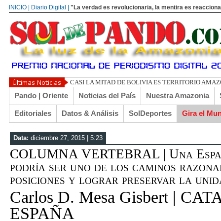
INICIO | Diario Digital |
"La verdad es revolucionaria, la mentira es reacciona
UN LIBERTARI
Pando | Oriente
Noticias del País
Nuestra Amazonia
Editoriales
Datos & Análisis
SolDeportes
Gira el Mu
Data:
diciembre 27, 2015 | 5:23
COLUMNA VERTEBRAL | Una España
podría ser uno de los caminos razona
posiciones y lograr preservar la un
Carlos D. Mesa Gisbert | C
ESPAÑA