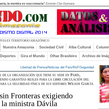
aria, la mentira es reaccionaria"
Ernesto Che Guevara
ADO EL
Nuestra Amazonia
Sociedad Civil
Alba Cultural
Column
lDeportes
Gira el Mundo
Olhar Brasileiro
Archivo de Imá
Libertad de Prensa
/
Noticias del País
/
RsF
/
Seguridad
 de la organización que tiene su sede en París,
iendo garantías reales para la libre circulación del
ara la seguridad física de sus editores Wilson García
sin Fronteras exigiendo
 la ministra Dávila