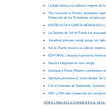
La Aplp lideriza una defensa urgente de l
The Committe to Protect Journalists claim
Protección de los Periodistas reclama por
ENTREVISTA A GARCÍA MÉRIDA EN EL DE
La Gerente de Sol de Pando fue evacuada
Jornalista boliviano vende jornais em lado
Sol de Pando renueva su edición impresa 
EDITORIAL | Nuestra Autonomìa Informat
Nuestra integridad en serio riesgo
Quintana y Flores Roberts confabularon e
Quintana promueve el “exilio dorado” de Ll
Con el interinato de Maldonado, Quintana t
EBO y EBA bajo sospechas de corrupción,
OTROS LINKS RELACIONADOS EN EL BLOG 