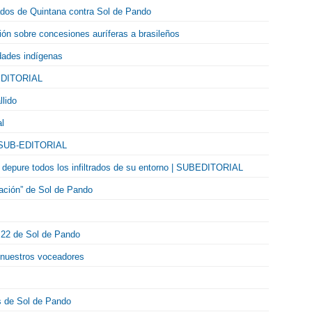
ados de Quintana contra Sol de Pando
ción sobre concesiones auríferas a brasileños
dades indígenas
-EDITORIAL
llido
l
 | SUB-EDITORIAL
 depure todos los infiltrados de su entorno | SUBEDITORIAL
cación” de Sol de Pando
. 22 de Sol de Pando
e nuestros voceadores
es de Sol de Pando