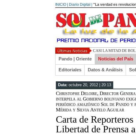
INICIO | Diario Digital |
"La verdad es revolucion
UN LIBERTARIO LLAM
Pando | Oriente
Noticias del País
Editoriales
Datos & Análisis
So
Data:
octubre 20, 2012 | 20:13
Christophe Deloire, Director General
interpela al Gobierno boliviano exig
periódico amazónico Sol de Pando y p
Mérida y Silvia Antelo Aguilar
Carta de Reporteros 
Libertad de Prensa a