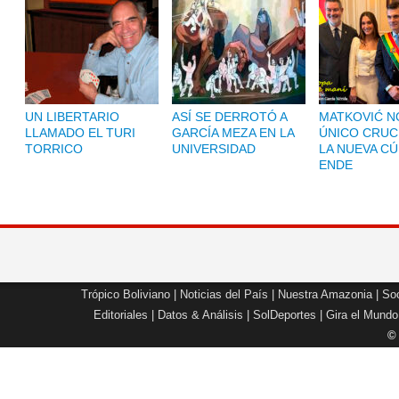
UN LIBERTARIO
ASÍ SE DERROTÓ A
MATKOVIĆ NO
LLAMADO EL TURI
GARCÍA MEZA EN LA
ÚNICO CRUC
TORRICO
UNIVERSIDAD
LA NUEVA CÚ
ENDE
Trópico Boliviano
|
Noticias del País
|
Nuestra Amazonia
|
Soc
Editoriales
|
Datos & Análisis
|
SolDeportes
|
Gira el Mundo
©