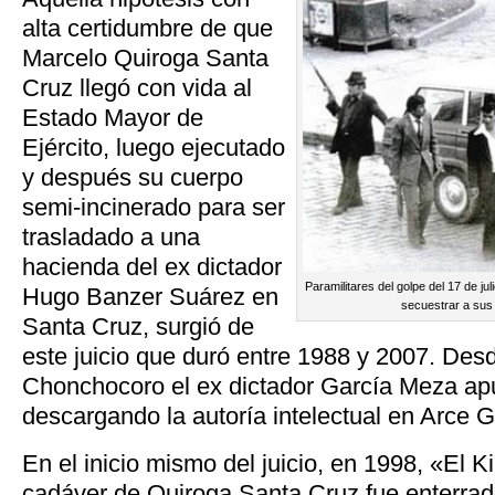
alta certidumbre de que
Marcelo Quiroga Santa
Cruz llegó con vida al
Estado Mayor de
Ejército, luego ejecutado
y después su cuerpo
semi-incinerado para ser
trasladado a una
hacienda del ex dictador
Paramilitares del golpe del 17 de ju
Hugo Banzer Suárez en
secuestrar a sus 
Santa Cruz, surgió de
este juicio que duró entre 1988 y 2007. Desd
Chonchocoro el ex dictador García Meza apu
descargando la autoría intelectual en Arce 
En el inicio mismo del juicio, en 1998, «El Ki
cadáver de Quiroga Santa Cruz fue enterrad