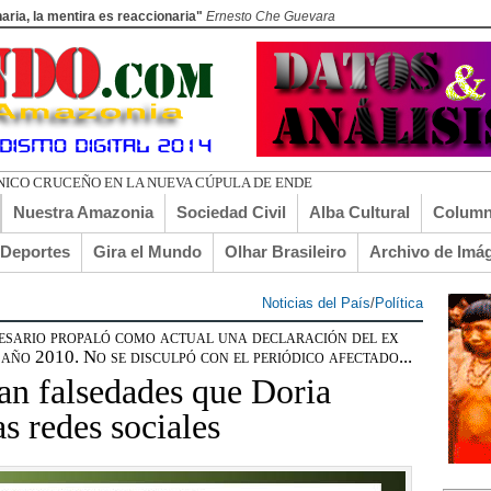
aria, la mentira es reaccionaria"
Ernesto Che Guevara
UERDOS DE
Nuestra Amazonia
Sociedad Civil
Alba Cultural
Column
lDeportes
Gira el Mundo
Olhar Brasileiro
Archivo de Imá
Noticias del País
/
Política
sario propaló como actual una declaración del ex
año 2010. No se disculpó con el periódico afectado...
n falsedades que Doria
s redes sociales