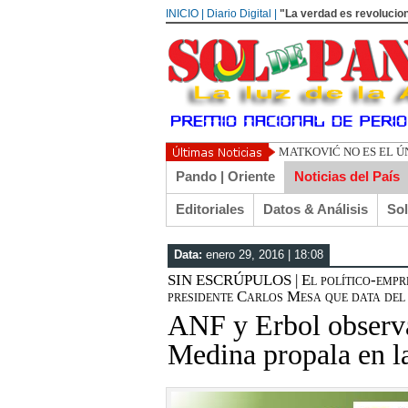
INICIO | Diario Digital |
"La verdad es revolucion
TOÑO ARANÍBAR: REC
Pando | Oriente
Noticias del País
Editoriales
Datos & Análisis
So
Data:
enero 29, 2016 | 18:08
SIN ESCRÚPULOS | El político-empre
presidente Carlos Mesa que data del 
ANF y Erbol observa
Medina propala en la