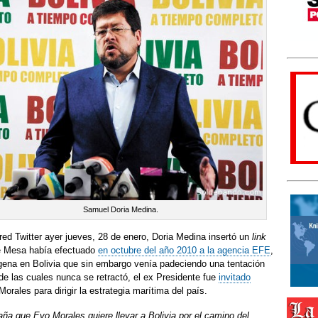
Samuel Doria Medina.
red Twitter ayer jueves, 28 de enero, Doria Medina insertó un
link
ue Mesa había efectuado
en octubre del año 2010 a la agencia EFE
,
ígena en Bolivia que sin embargo venía padeciendo una tentación
 de las cuales nunca se retractó, el ex Presidente fue
invitado
orales para dirigir la estrategia marítima del país.
a que Evo Morales quiere llevar a Bolivia por el camino del