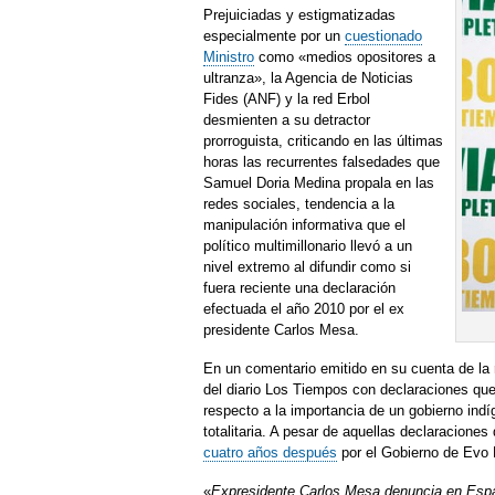
Prejuiciadas y estigmatizadas
especialmente por un
cuestionado
Ministro
como «medios opositores a
ultranza», la Agencia de Noticias
Fides (ANF) y la red Erbol
desmienten a su detractor
prorroguista, criticando en las últimas
horas las recurrentes falsedades que
Samuel Doria Medina propala en las
redes sociales, tendencia a la
manipulación informativa que el
político multimillonario llevó a un
nivel extremo al difundir como si
fuera reciente una declaración
efectuada el año 2010 por el ex
presidente Carlos Mesa.
En un comentario emitido en su cuenta de la 
del diario Los Tiempos con declaraciones q
respecto a la importancia de un gobierno ind
totalitaria. A pesar de aquellas declaraciones
cuatro años después
por el Gobierno de Evo M
«
Expresidente Carlos Mesa denuncia en Españ