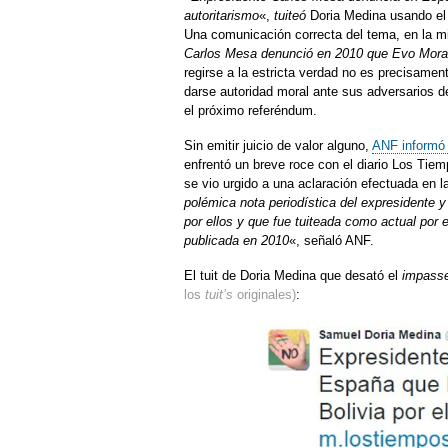
autoritarismo
«,
tuiteó
Doria Medina usando el 
Una comunicación correcta del tema, en la mi
Carlos Mesa denunció en 2010 que Evo Morales
regirse a la estricta verdad no es precisament
darse autoridad moral ante sus adversarios de
el próximo referéndum.
Sin emitir juicio de valor alguno,
ANF informó 
enfrentó un breve roce con el diario Los Tie
se vio urgido a una aclaración efectuada en l
polémica nota periodística del expresidente
por ellos y que fue tuiteada como actual por 
publicada en 2010
«, señaló ANF.
El tuit de Doria Medina que desató el
impass
los
tuit’s
originales)
: