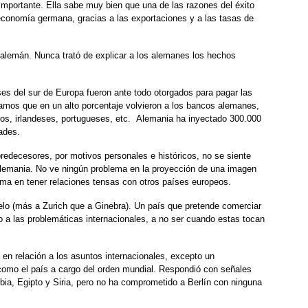
mportante. Ella sabe muy bien que una de las razones del éxito
economía germana, gracias a las exportaciones y a las tasas de
r alemán. Nunca trató de explicar a los alemanes los hechos
es del sur de Europa fueron ante todo otorgados para pagar las
amos que en un alto porcentaje volvieron a los bancos alemanes,
gos, irlandeses, portugueses, etc. Alemania ha inyectado 300.000
ades.
predecesores, por motivos personales e históricos, no se siente
lemania. No ve ningún problema en la proyección de una imagen
ema en tener relaciones tensas con otros países europeos.
o (más a Zurich que a Ginebra). Un país que pretende comerciar
 a las problemáticas internacionales, a no ser cuando estas tocan
en relación a los asuntos internacionales, excepto un
omo el país a cargo del orden mundial. Respondió con señales
bia, Egipto y Siria, pero no ha comprometido a Berlín con ninguna