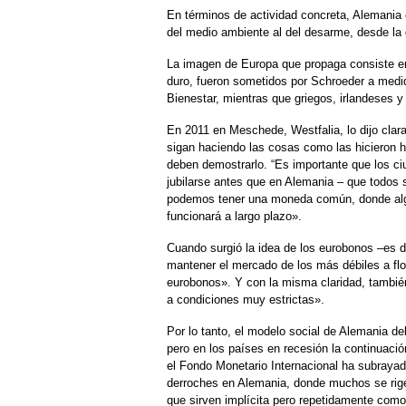
En términos de actividad concreta, Alemania 
del medio ambiente al del desarme, desde la
La imagen de Europa que propaga consiste e
duro, fueron sometidos por Schroeder a medid
Bienestar, mientras que griegos, irlandeses 
En 2011 en Meschede, Westfalia, lo dijo clar
sigan haciendo las cosas como las hicieron h
deben demostrarlo. “Es importante que los 
jubilarse antes que en Alemania – que todo
podemos tener una moneda común, donde alg
funcionará a largo plazo».
Cuando surgió la idea de los eurobonos –es de
mantener el mercado de los más débiles a flo
eurobonos». Y con la misma claridad, también
a condiciones muy estrictas».
Por lo tanto, el modelo social de Alemania de
pero en los países en recesión la continuació
el Fondo Monetario Internacional ha subraya
derroches en Alemania, donde muchos se rigen
que sirven implícita pero repetidamente como 