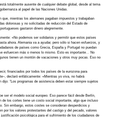
está totalmente ausente de cualquier debate global, desde al tema
 gobernanza al papel de las Naciones Unidas.
n que, mientras los alemanes pagaban impuestos y trabajaban
as dolorosas y no solicitadas de reducción del Estado de
y portugueses gastaron dinero alegremente.
amente: «No podemos ser solidarios y permitir que estos países
asta ahora. Alemania va a ayudar, pero sólo si hacen esfuerzos, y
ciudadanos de países como Grecia, España y Portugal no puedan
s se esfuercen más o menos lo mismo. Esto es importante… No
unos tienen un montón de vacaciones y otros muy pocas. Eso no
cir, financiados por todos los países de la eurozona para
te–, declaró enfáticamente: «Mientras yo viva, no habrá
 dijo: “Los programas de asistencia deben estar siempre sujetos
be ser el modelo social europeo. Eso parece fácil desde Berlín,
n de los cortes tiene un costo social importante, algo que incluso
do. Sin embargo, estos costes se consideran desperdicios y
 por los valores protestantes del castigo y del pecado, valores
justificación psicológica para el sufrimiento de los ciudadanos de