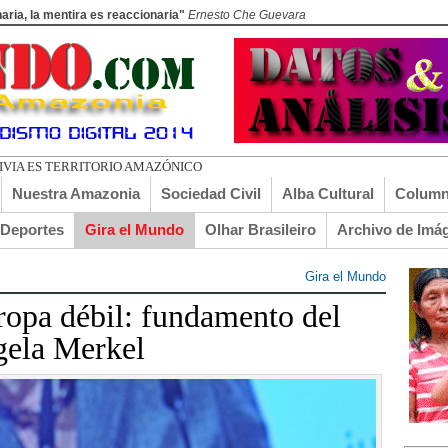
aria, la mentira es reaccionaria"
Ernesto Che Guevara
ADO EL
Nuestra Amazonia
Sociedad Civil
Alba Cultural
Column
lDeportes
Gira el Mundo
Olhar Brasileiro
Archivo de Imá
Gira el Mundo
ropa débil: fundamento del
gela Merkel