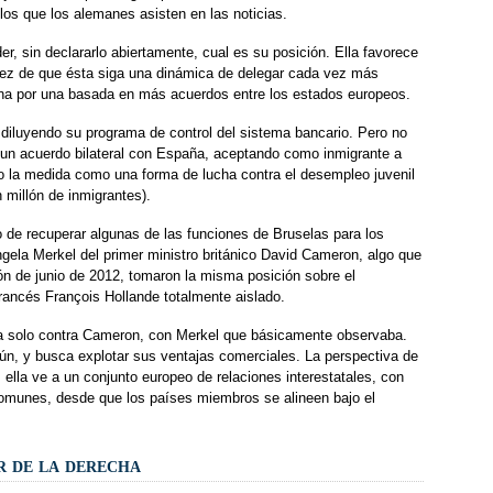
los que los alemanes asisten en las noticias.
, sin declararlo abiertamente, cual es su posición. Ella favorece
vez de que ésta siga una dinámica de delegar cada vez más
lina por una basada en más acuerdos entre los estados europeos.
diluyendo su programa de control del sistema bancario. Pero no
, un acuerdo bilateral con España, aceptando como inmigrante a
ndo la medida como una forma de lucha contra el desempleo juvenil
 millón de inmigrantes).
 de recuperar algunas de las funciones de Bruselas para los
ela Merkel del primer ministro británico David Cameron, algo que
ión de junio de 2012, tomaron la misma posición sobre el
rancés François Hollande totalmente aislado.
pea solo contra Cameron, con Merkel que básicamente observaba.
 y busca explotar sus ventajas comerciales. La perspectiva de
lla ve a un conjunto europeo de relaciones interestatales, con
comunes, desde que los países miembros se alineen bajo el
r de la derecha