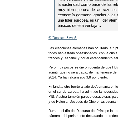
la austeridad como base de las rel
muy bien que una de las razones d
economía germana, gracias a las ex
una líder europea, es un líder ale
básicos de esa ventaja…
© Roberto Savio*
Las elecciones alemanas han ocultado la ruptu
todos han estado obsesionados con la crisis g
francés y español y por el estancamiento ital
Pero muy pocos se dieron cuenta de que Hola
admitir que no será capaz de mantenerse dentr
2014. Ya han alcanzado 3,8 por ciento.
Finlandia, otro fuerte aliado de Alemania en l
en el sur de Europa, ha admitido la necesidad 
PIB. Austria también parece desacelerar, para 
y de Polonia. Después de Chipre, Eslovenia h
Durante el día del Discurso del Príncipe la 
cámaras del parlamento declarando sin rodeos