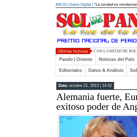
INICIO | Diario Digital |
"La verdad es revolucion
UN LIBERTARIO LLAM
Pando | Oriente
Noticias del País
Editoriales
Datos & Análisis
So
Data:
octubre 21, 2013 | 14:52
Alemania fuerte, Eu
exitoso poder de An