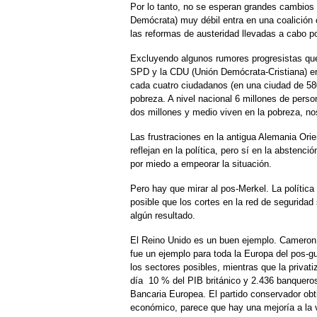
Por lo tanto, no se esperan grandes cambios 
Demócrata) muy débil entra en una coalición 
las reformas de austeridad llevadas a cabo p
Excluyendo algunos rumores progresistas que 
SPD y la CDU (Unión Demócrata-Cristiana) e
cada cuatro ciudadanos (en una ciudad de 580
pobreza. A nivel nacional 6 millones de perso
dos millones y medio viven en la pobreza, 
Las frustraciones en la antigua Alemania Orie
reflejan en la política, pero sí en la abstenci
por miedo a empeorar la situación.
Pero hay que mirar al pos-Merkel. La polític
posible que los cortes en la red de segurida
algún resultado.
El Reino Unido es un buen ejemplo. Cameron
fue un ejemplo para toda la Europa del pos-g
los sectores posibles, mientras que la priv
día 10 % del PIB británico y 2.436 banquero
Bancaria Europea. El partido conservador ob
económico, parece que hay una mejoría a la v