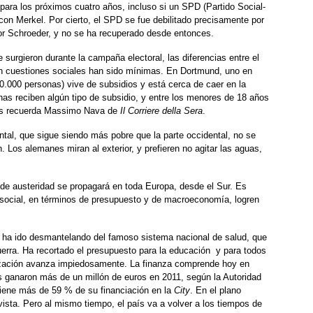
para los próximos cuatro años, incluso si un SPD (Partido Social-
con Merkel. Por cierto, el SPD se fue debilitado precisamente por
or Schroeder, y no se ha recuperado desde entonces.
surgieron durante la campaña electoral, las diferencias entre el
n cuestiones sociales han sido mínimas. En Dortmund, uno en
.000 personas) vive de subsidios y está cerca de caer en la
nas reciben algún tipo de subsidio, y entre los menores de 18 años
nos recuerda Massimo Nava de
Il Corriere della Sera
.
ntal, que sigue siendo más pobre que la parte occidental, no se
ón. Los alemanes miran al exterior, y prefieren no agitar las aguas,
a de austeridad se propagará en toda Europa, desde el Sur. Es
d social, en términos de presupuesto y de macroeconomía, logren
 ha ido desmantelando del famoso sistema nacional de salud, que
uerra. Ha recortado el presupuesto para la educación y para todos
atización avanza impiedosamente. La finanza comprende hoy en
s ganaron más de un millón de euros en 2011, según la Autoridad
tiene más de 59 % de su financiación en la
City
. En el plano
ista. Pero al mismo tiempo, el país va a volver a los tiempos de