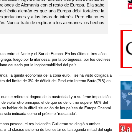
aciones de Alemania con el resto de Europa. Ella sabe
el éxito alemán es que una Europa débil fortalece la
portaciones y a las tasas de interés. Pero ella no es
mán. Nunca trató de explicar a los alemanes los hechos
ra entre el Norte y el Sur de Europa. En los últimos tres años
riega, luego por la irlandesa, por la portuguesa, por los declives
iano causado por la ingobernabilidad del país.
nda, la quinta economía de la zona euro, se ha visto obligada a
o del límite de 3% de déficit del Producto Interno Bruto(PIB) en
o que se refiere al dogma de la austeridad y a su firme imposición
de violar otro principio: el de que su déficit no supere 60% del
no hablar de la difícil situación de los países de Europa Oriental
a sido indicada como el próximo “rescatado”.
semana pasada, el rey holandés Guillermo se dirigió a ambas
: » El clásico sistema de bienestar de la segunda mitad del siglo