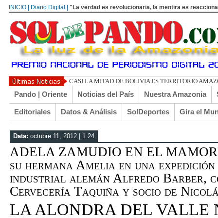
INICIO | Diario Digital |
"La verdad es revolucionaria, la mentira es reacciona
UN LIBERTARIO
Pando | Oriente
Noticias del País
Nuestra Amazonia
Editoriales
Datos & Análisis
SolDeportes
Gira el Mu
Data:
octubre 11, 2012 | 1:24
ADELA ZAMUDIO EN EL MAMORÉ | 
su hermana Amelia en una expedición
industrial alemán Alfredo Barber, c
Cervecería Taquiña y socio de Nicolá
LA ALONDRA DEL VALLE