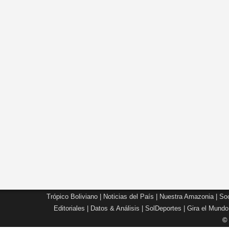
Trópico Boliviano
|
Noticias del País
|
Nuestra Amazonia
|
Soc
Editoriales
|
Datos & Análisis
|
SolDeportes
|
Gira el Mundo
©