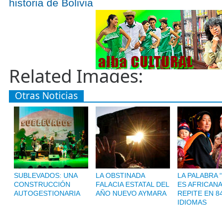
historia de Bolivia
Related Images:
Otras Noticias
SUBLEVADOS: UNA
LA OBSTINADA
LA PALABRA 
CONSTRUCCIÓN
FALACIA ESTATAL DEL
ES AFRICANA
AUTOGESTIONARIA
AÑO NUEVO AYMARA
REPITE EN 8
IDIOMAS