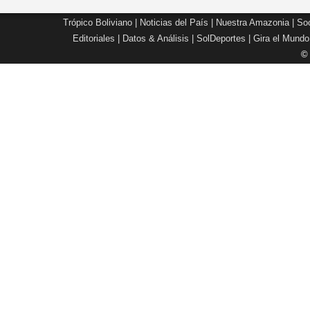
Trópico Boliviano
|
Noticias del País
|
Nuestra Amazonia
|
Soc
Editoriales
|
Datos & Análisis
|
SolDeportes
|
Gira el Mundo
©