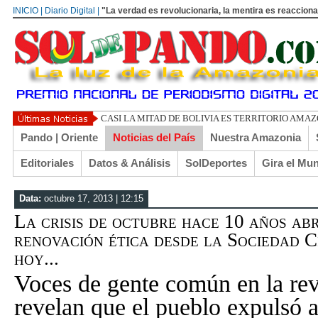
INICIO | Diario Digital |
"La verdad es revolucionaria, la mentira es reacciona
CASI LA MITAD DE BOLIVIA ES TERRITORIO AMA
Pando | Oriente
Noticias del País
Nuestra Amazonia
Editoriales
Datos & Análisis
SolDeportes
Gira el Mu
Data:
octubre 17, 2013 | 12:15
La crisis de octubre hace 10 años ab
renovación ética desde la Sociedad C
hoy...
Voces de gente común en la rev
revelan que el pueblo expulsó 