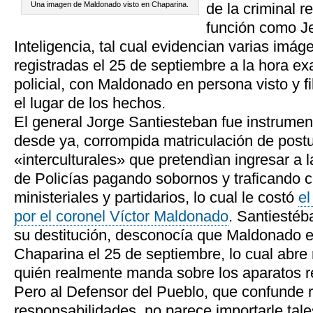
Una imagen de Maldonado visto en Chaparina.
de la criminal 
función como J
Inteligencia, tal cual evidencian varias imág
registradas el 25 de septiembre a la hora ex
policial, con Maldonado en persona visto y 
el lugar de los hechos.
El general Jorge Santiesteban fue instrument
desde ya, corrompida matriculación de post
«interculturales» que pretendìan ingresar a
de Policías pagando sobornos y traficando 
ministeriales y partidarios, lo cual le costó
el
por el coronel Víctor Maldonado
. Santiestéb
su destitución, desconocía que Maldonado e
Chaparina el 25 de septiembre, lo cual abr
quién realmente manda sobre los aparatos re
Pero al Defensor del Pueblo, que confunde r
responsabilidades, no parece importarle tal