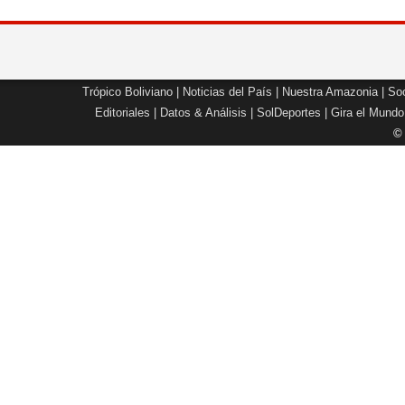
Trópico Boliviano
|
Noticias del País
|
Nuestra Amazonia
|
Soc
Editoriales
|
Datos & Análisis
|
SolDeportes
|
Gira el Mundo
©