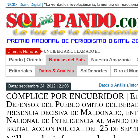
INICIO | Diario Digital |
"La verdad es revolucionaria, la mentira es reacciona
UN LIBERTARIO LLAMADO EL TURI TORRICO
Pando | Oriente
Noticias del País
Nuestra Amazonia
Editoriales
Datos & Análisis
SolDeportes
Gira el Mu
Datos & Análisis
/
Info
Data:
septiembre 24, 2012 | 21:08
CÓMPLICE POR ENCUBRIDOR | El i
Defensor del Pueblo omitió delibera
presencia decisiva de Maldonado, ent
Nacional de Inteligencia al mando de
brutal acción policial del 25 de septi