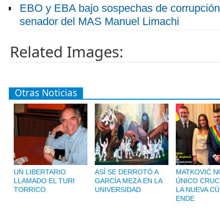
EBO y EBA bajo sospechas de corrupción, 
senador del MAS Manuel Limachi
Related Images:
Otras Noticias
UN LIBERTARIO
ASÍ SE DERROTÓ A
MATKOVIĆ NO
LLAMADO EL TURI
GARCÍA MEZA EN LA
ÚNICO CRUC
TORRICO
UNIVERSIDAD
LA NUEVA CÚ
ENDE